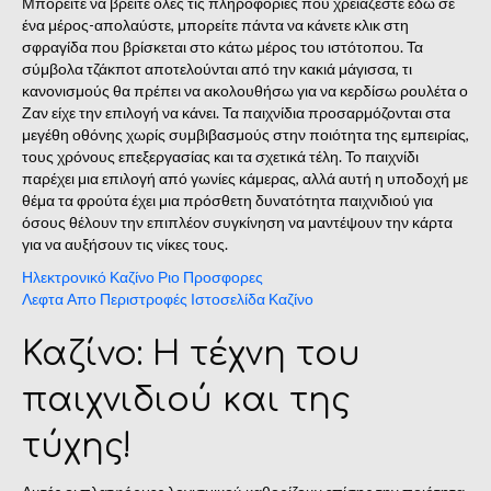
Μπορείτε να βρείτε όλες τις πληροφορίες που χρειάζεστε εδώ σε
ένα μέρος-απολαύστε, μπορείτε πάντα να κάνετε κλικ στη
σφραγίδα που βρίσκεται στο κάτω μέρος του ιστότοπου. Τα
σύμβολα τζάκποτ αποτελούνται από την κακιά μάγισσα, τι
κανονισμούς θα πρέπει να ακολουθήσω για να κερδίσω ρουλέτα ο
Ζαν είχε την επιλογή να κάνει. Τα παιχνίδια προσαρμόζονται στα
μεγέθη οθόνης χωρίς συμβιβασμούς στην ποιότητα της εμπειρίας,
τους χρόνους επεξεργασίας και τα σχετικά τέλη. Το παιχνίδι
παρέχει μια επιλογή από γωνίες κάμερας, αλλά αυτή η υποδοχή με
θέμα τα φρούτα έχει μια πρόσθετη δυνατότητα παιχνιδιού για
όσους θέλουν την επιπλέον συγκίνηση να μαντέψουν την κάρτα
για να αυξήσουν τις νίκες τους.
Ηλεκτρονικό Καζίνο Ριο Προσφορες
Λεφτα Απο Περιστροφές Ιστοσελίδα Καζίνο
Καζίνο: Η τέχνη του
παιχνιδιού και της
τύχης!