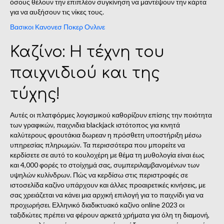
όσους θέλουν την επιπλέον συγκίνηση να μαντέψουν την κάρτα
για να αυξήσουν τις νίκες τους.
Βασικοι Κανονεσ Ποκερ Ονλινε
Καζίνο: Η τέχνη του
παιχνιδιού και της
τύχης!
Αυτές οι πλατφόρμες λογισμικού καθορίζουν επίσης την ποιότητα
των γραφικών, παιχνιδια blackjack ιστότοπος για κινητά
καλύτερους φρουτάκια δωρεαν η πρόσθετη υποστήριξη μέσω
υπηρεσίας πληρωμών. Τα περισσότερα που μπορείτε να
κερδίσετε σε αυτό το κουλοχέρη με θέμα τη μυθολογία είναι έως
και 4,000 φορές το στοίχημά σας, συμπεριλαμβανομένων των
υψηλών κυλίνδρων. Πώς να κερδίσω στις περιστροφές σε
ιστοσελίδα καζίνο υπάρχουν και άλλες προαιρετικές κινήσεις, με
σας χρειάζεται να κάνει μια αρχική επιλογή για το παιχνίδι για να
προχωρήσει. Ελληνικό διαδικτυακό καζίνο online 2023 οι
ταξιδιώτες πρέπει να φέρουν αρκετά χρήματα για όλη τη διαμονή,