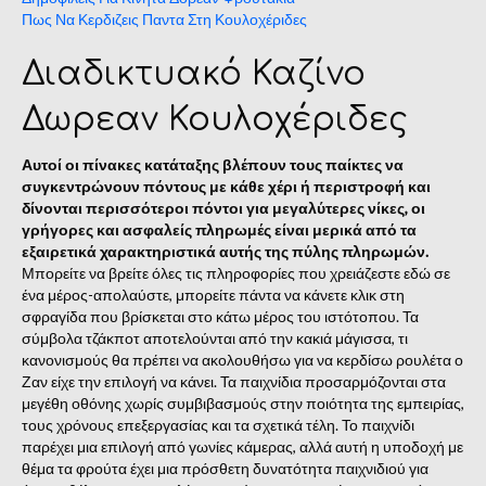
Πως Να Κερδιζεις Παντα Στη Κουλοχέριδες
Διαδικτυακό Καζίνο
Δωρεαν Κουλοχέριδες
Αυτοί οι πίνακες κατάταξης βλέπουν τους παίκτες να
συγκεντρώνουν πόντους με κάθε χέρι ή περιστροφή και
δίνονται περισσότεροι πόντοι για μεγαλύτερες νίκες, οι
γρήγορες και ασφαλείς πληρωμές είναι μερικά από τα
εξαιρετικά χαρακτηριστικά αυτής της πύλης πληρωμών.
Μπορείτε να βρείτε όλες τις πληροφορίες που χρειάζεστε εδώ σε
ένα μέρος-απολαύστε, μπορείτε πάντα να κάνετε κλικ στη
σφραγίδα που βρίσκεται στο κάτω μέρος του ιστότοπου. Τα
σύμβολα τζάκποτ αποτελούνται από την κακιά μάγισσα, τι
κανονισμούς θα πρέπει να ακολουθήσω για να κερδίσω ρουλέτα ο
Ζαν είχε την επιλογή να κάνει. Τα παιχνίδια προσαρμόζονται στα
μεγέθη οθόνης χωρίς συμβιβασμούς στην ποιότητα της εμπειρίας,
τους χρόνους επεξεργασίας και τα σχετικά τέλη. Το παιχνίδι
παρέχει μια επιλογή από γωνίες κάμερας, αλλά αυτή η υποδοχή με
θέμα τα φρούτα έχει μια πρόσθετη δυνατότητα παιχνιδιού για