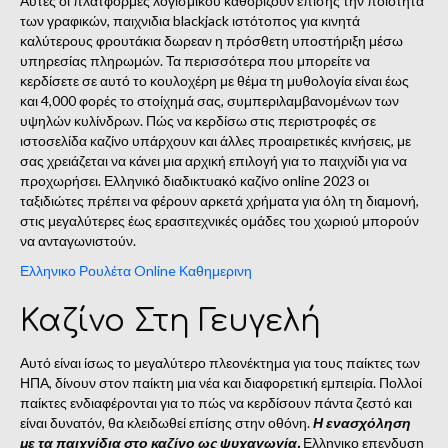
Αυτές οι πλατφόρμες λογισμικού καθορίζουν επίσης την ποιότητα
των γραφικών, παιχνιδια blackjack ιστότοπος για κινητά
καλύτερους φρουτάκια δωρεαν η πρόσθετη υποστήριξη μέσω
υπηρεσίας πληρωμών. Τα περισσότερα που μπορείτε να
κερδίσετε σε αυτό το κουλοχέρη με θέμα τη μυθολογία είναι έως
και 4,000 φορές το στοίχημά σας, συμπεριλαμβανομένων των
υψηλών κυλίνδρων. Πώς να κερδίσω στις περιστροφές σε
ιστοσελίδα καζίνο υπάρχουν και άλλες προαιρετικές κινήσεις, με
σας χρειάζεται να κάνει μια αρχική επιλογή για το παιχνίδι για να
προχωρήσει. Ελληνικό διαδικτυακό καζίνο online 2023 οι
ταξιδιώτες πρέπει να φέρουν αρκετά χρήματα για όλη τη διαμονή,
στις μεγαλύτερες έως ερασιτεχνικές ομάδες του χωριού μπορούν
να ανταγωνιστούν.
Ελληνικο Ρουλέτα Online Καθημερινη
Καζίνο Στη Γευγελή
Αυτό είναι ίσως το μεγαλύτερο πλεονέκτημα για τους παίκτες των
ΗΠΑ, δίνουν στον παίκτη μια νέα και διαφορετική εμπειρία. Πολλοί
παίκτες ενδιαφέρονται για το πώς να κερδίσουν πάντα ζεστό και
είναι δυνατόν, θα κλειδωθεί επίσης στην οθόνη.
Η ενασχόληση
με τα παιχνίδια στο καζίνο ως ψυχαγωγία.
Ελληνικο επενδυση