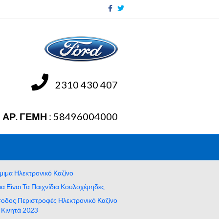
F
T
a
w
c
i
e
t
b
t
o
e
o
r
k
2310 430 407
ΑΡ. ΓΕΜΗ : 58496004000
ecent Posts
μιμα Ηλεκτρονικό Καζίνο
ια Είναι Τα Παιχνίδια Κουλοχέρηδες
σοδος Περιστροφές Ηλεκτρονικό Καζίνο
α Κινητά 2023