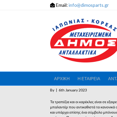
Email:
info@dimosparts.gr
Ποιες Προσφο
Ρουλέτες
ΑΡΧΙΚΗ
Η ΕΤΑΙΡΕΙΑ
ΑΝΤ
By
|
6th January 2023
Τα τραπέζια και οι καρέκλες είναι σε εξαι
μπαλαντέρ που αντικαθιστά τα κανονικά
και υπάρχει επίσης ένα σύμβολο μπόνους 