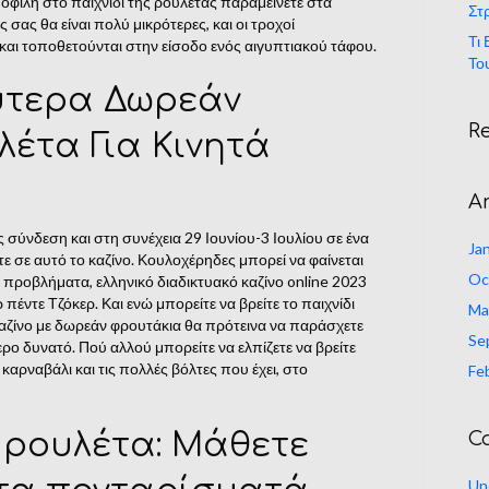
μοφιλή στο παιχνίδι της ρουλέτας παραμείνετε στα
Στ
 σας θα είναι πολύ μικρότερες, και οι τροχοί
Τι 
 και τοποθετούνται στην είσοδο ενός αιγυπτιακού τάφου.
Το
λύτερα Δωρεάν
R
έτα Για Κινητά
A
ς σύνδεση και στη συνέχεια 29 Ιουνίου-3 Ιουλίου σε ένα
Ja
τε σε αυτό το καζίνο. Κουλοχέρηδες μπορεί να φαίνεται
Oc
 προβλήματα, ελληνικό διαδικτυακό καζίνο online 2023
 πέντε Τζόκερ. Και ενώ μπορείτε να βρείτε το παιχνίδι
Ma
καζίνο με δωρεάν φρουτάκια θα πρότεινα να παράσχετε
Se
ο δυνατό. Πού αλλού μπορείτε να ελπίζετε να βρείτε
καρναβάλι και τις πολλές βόλτες που έχει, στο
Fe
 ρουλέτα: Μάθετε
C
Un