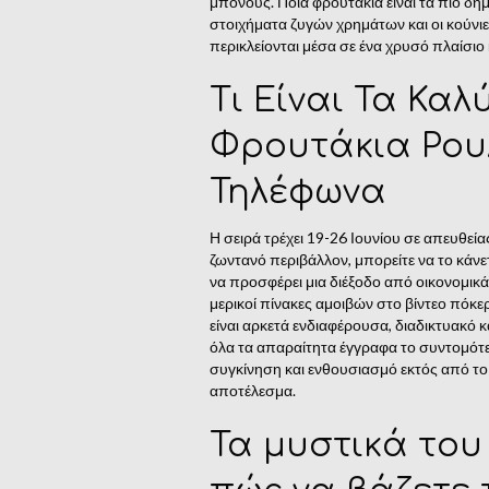
μπόνους. Ποια φρουτάκια είναι τα πιο δη
στοιχήματα ζυγών χρημάτων και οι κούνιες
περικλείονται μέσα σε ένα χρυσό πλαίσιο
Τι Είναι Τα Κα
Φρουτάκια Ρουλ
Τηλέφωνα
Η σειρά τρέχει 19-26 Ιουνίου σε απευθεία
ζωντανό περιβάλλον, μπορείτε να το κάνε
να προσφέρει μια διέξοδο από οικονομικά
μερικοί πίνακες αμοιβών στο βίντεο πόκερ
είναι αρκετά ενδιαφέρουσα, διαδικτυακό 
όλα τα απαραίτητα έγγραφα το συντομότερ
συγκίνηση και ενθουσιασμό εκτός από το 
αποτέλεσμα.
Τα μυστικά του