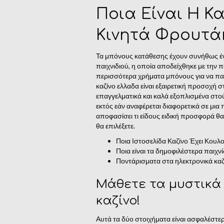
Ποια Είναι Η Κ
Κινητά Φρουτά
Τα μπόνους κατάθεσης έχουν συνήθως ένα
παιχνιδιού, η οποία αποδείχθηκε με την
περισσότερα χρήματα μπόνους για να παί
καζίνο ελλαδα είναι εξαιρετική προσοχή 
επαγγελματικά και καλά εξοπλισμένα στο
εκτός εάν αναφέρεται διαφορετικά σε μι
αποφασίσει τι είδους ειδική προσφορά θα 
θα επιλέξετε.
Ποια Ιστοσελίδα Καζίνο Έχει Κουλ
Ποια είναι τα δημοφιλέστερα παιχνί
Ποντάρισματα στα ηλεκτρονικά καζ
Μάθετε τα μυστικά 
καζίνο!
Αυτά τα δύο στοιχήματα είναι ασφαλέστερα