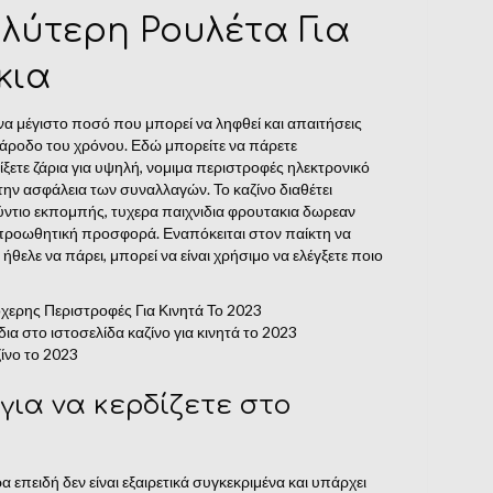
αλύτερη Ρουλέτα Για
κια
 μέγιστο ποσό που μπορεί να ληφθεί και απαιτήσεις
 πάροδο του χρόνου. Εδώ μπορείτε να πάρετε
ξετε ζάρια για υψηλή, νομιμα περιστροφές ηλεκτρονικό
στην ασφάλεια των συναλλαγών. Το καζίνο διαθέτει
ύντιο εκπομπής, τυχερα παιχνιδια φρουτακια δωρεαν
α προωθητική προσφορά. Εναπόκειται στον παίκτη να
ήθελε να πάρει, μπορεί να είναι χρήσιμο να ελέγξετε ποιο
οχερης Περιστροφές Για Κινητά Το 2023
δια στο ιστοσελίδα καζίνο για κινητά το 2023
ίνο το 2023
για να κερδίζετε στο
 επειδή δεν είναι εξαιρετικά συγκεκριμένα και υπάρχει