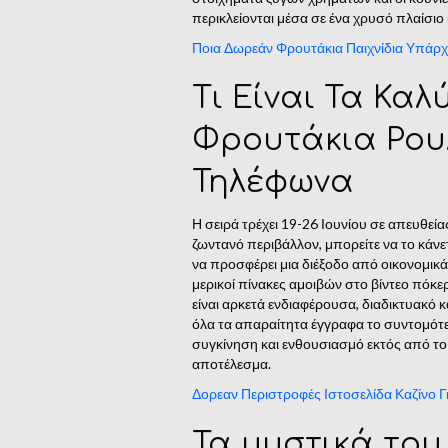
περικλείονται μέσα σε ένα χρυσό πλαίσιο
Ποια Δωρεάν Φρουτάκια Παιχνίδια Υπάρχ
Τι Είναι Τα Κα
Φρουτάκια Ρουλ
Τηλέφωνα
Η σειρά τρέχει 19-26 Ιουνίου σε απευθεία
ζωντανό περιβάλλον, μπορείτε να το κάνε
να προσφέρει μια διέξοδο από οικονομικά
μερικοί πίνακες αμοιβών στο βίντεο πόκερ
είναι αρκετά ενδιαφέρουσα, διαδικτυακό 
όλα τα απαραίτητα έγγραφα το συντομότερ
συγκίνηση και ενθουσιασμό εκτός από το 
αποτέλεσμα.
Δορεαν Περιστροφές Ιστοσελίδα Καζίνο Γ
Τα μυστικά του