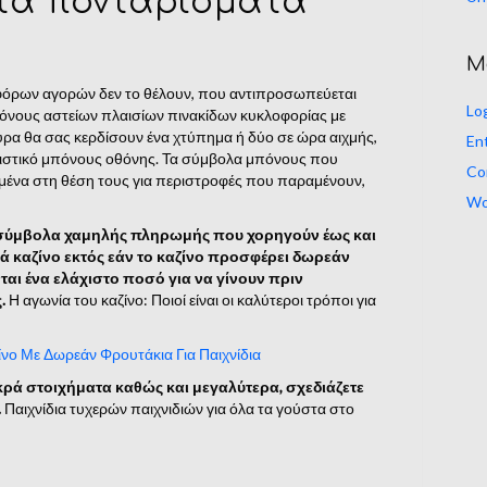
 τα πονταρίσματά
M
οφόρων αγορών δεν το θέλουν, που αντιπροσωπεύεται
Log
 τόνους αστείων πλαισίων πινακίδων κυκλοφορίας με
ρα θα σας κερδίσουν ένα χτύπημα ή δύο σε ώρα αιχμής,
En
τηριστικό μπόνους οθόνης. Τα σύμβολα μπόνους που
Co
δωμένα στη θέση τους για περιστροφές που παραμένουν,
Wo
αι σύμβολα χαμηλής πληρωμής που χορηγούν έως και
κά καζίνο εκτός εάν το καζίνο προσφέρει δωρεάν
αι ένα ελάχιστο ποσό για να γίνουν πριν
ς.
Η αγωνία του καζίνο: Ποιοί είναι οι καλύτεροι τρόποι για
ίνο Με Δωρεάν Φρουτάκια Για Παιχνίδια
κρά στοιχήματα καθώς και μεγαλύτερα, σχεδιάζετε
.
Παιχνίδια τυχερών παιχνιδιών για όλα τα γούστα στο