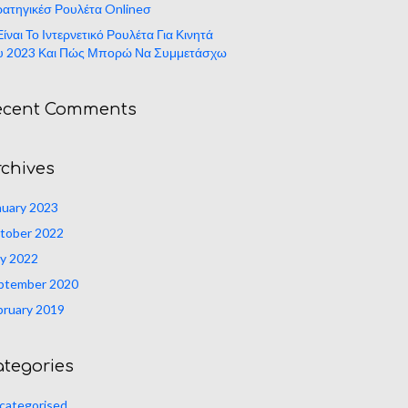
ρατηγικέσ Ρουλέτα Onlineσ
Είναι Το Ιντερνετικό Ρουλέτα Για Κινητά
υ 2023 Και Πώς Μπορώ Να Συμμετάσχω
ecent Comments
rchives
nuary 2023
tober 2022
y 2022
ptember 2020
bruary 2019
ategories
categorised