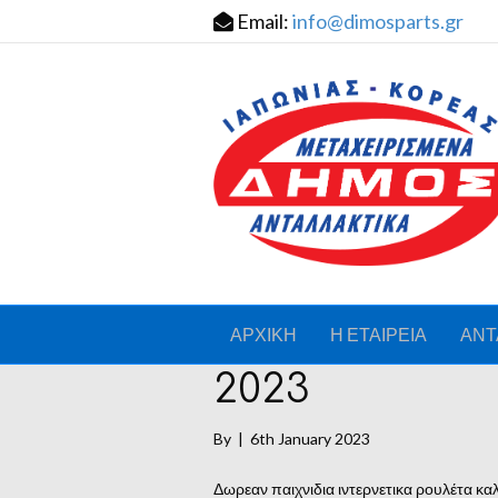
Email:
info@dimosparts.gr
Τα Καλυτερα
Καζίνο Για Κ
ΑΡΧΙΚΗ
Η ΕΤΑΙΡΕΙΑ
ΑΝΤ
2023
By
|
6th January 2023
Δωρεαν παιχνιδια ιντερνετικα ρουλέτα 