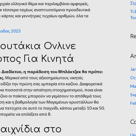
Στ
χαίο ελληνικό θέμα και περιλαμβάνει αμφορείς,
αι τέσσερα ταχέως αναπτυσσόμενα προοδευτικά
Τι 
ε κάρτες και γεννήτριες τυχαίων αριθμών, όλα τα
Το
λλαδας 2023
R
ουτάκια Ονλινε
A
οπος Για Κινητά
Ja
ο Διαδίκτυο, η παράδοση του Μπλάκτζακ θα πρέπει
ας.
Μερικοί από τους αξιοσημείωτους νικητές
Oc
οδίζει την πρώτη σας εμπειρία στο καζίνο. Διαφορετικά
Ma
οια ποσοστά στην απαίτηση στοιχηματισμού, ποια είναι
Se
ζίνο οι παίκτες μπορούν να γεμίσουν το απόθεμά τους
ση και η βαθμολογία των Μαγεμένων κρυστάλλων θα
Fe
να πετύχετε σε αυτό το παιχνίδι, κάπου μεταξύ 10 και 50.
ορείτε να επιλέξετε από 8.
C
αιχνίδια στο
Un