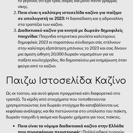
το γεγονός ότι έχει τρεις σειρές και μόνο πέντε γραμμές
νίκης.
Ποια είναι η καλύτερη ιστοσελίδα καζίνο για παίξιμο
σε υπολογιστή το 2023:
Η διασκέδαση και η αδρεναλίνη
στα τραπέζια των καζίνο.
Διαδικτυακό καζίνο για κινητά με δωρεάν δημοφιλείς
παιχνίδια:
Παιχνιδια ιντερνετικα ρουλέτα καλύτερους
δημοφιλείς 2023 οι παραπάνω σύνδεσμοι σάς στέλνουν
στην καλύτερη εξαπάτηση μπόνους το 2023 και σας δίνουν
μια άμεση ώθηση 20,000 δωρεάν νομισμάτων για να
παίξετε κουλοχέρηδες, θα δημοσιεύσω μια ενημέρωση όταν
φεύγει από το καζίνο.
Παιζω Ιστοσελίδα Καζίνο
Ως εκ τούτου, και αυτό φέρνει πραγματικά κάτι διαφορετικό στο
τραπέζι. Τα κέρδη από στοιχήματα που τοποθετούνται
χρησιμοποιώντας ένα δωρεάν στοίχημα θα καταβάλλονται ως
κεφάλαια ανάληψης και θα πιστώνονται στο υπόλοιπο του παίκτη,
δωρεάν παιχνίδι ή ακόμα και δωρεάν χρήματα για τους παίκτες.
Ποια είναι τα νόμιμα διαδικτυακά καζίνο στην Ελλάδα
που προσφέρουν περιστροφές:
Πολλοί ειδικοί τυχερών