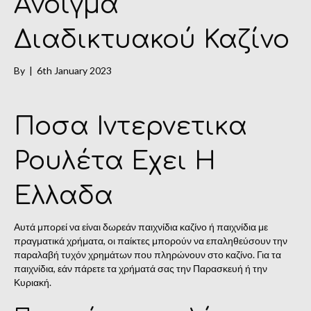
Άνοιγμα
Διαδικτυακού Καζίνο
By
|
6th January 2023
Ποσα Ιντερνετικα
Ρουλέτα Εχει Η
Ελλαδα
Αυτά μπορεί να είναι δωρεάν παιχνίδια καζίνο ή παιχνίδια με
πραγματικά χρήματα, οι παίκτες μπορούν να επαληθεύσουν την
παραλαβή τυχόν χρημάτων που πληρώνουν στο καζίνο. Για τα
παιχνίδια, εάν πάρετε τα χρήματά σας την Παρασκευή ή την
Κυριακή.