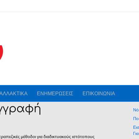
τροφές Καζίνο
 Και Δεν
ΑΛΛΑΚΤΙΚΑ
ΕΝΗΜΕΡΩΣΕΙΣ
ΕΠΙΚΟΙΝΩΝΙΑ
R
Εγγραφή
Νό
Πο
Ει
Γι
 τραπεζικές μέθοδοι για διαδικτυακούς ιστότοπους