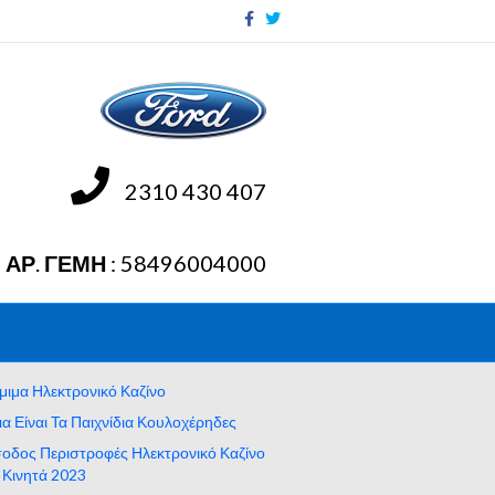
F
T
a
w
c
i
e
t
b
t
o
e
o
r
k
2310 430 407
ΑΡ. ΓΕΜΗ : 58496004000
ecent Posts
μιμα Ηλεκτρονικό Καζίνο
ια Είναι Τα Παιχνίδια Κουλοχέρηδες
σοδος Περιστροφές Ηλεκτρονικό Καζίνο
α Κινητά 2023