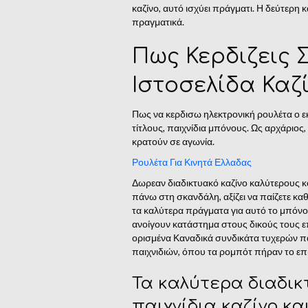
καζίνο, αυτό ισχύει πράγματι. Η δεύτερη 
πραγματικά.
Πως Κερδιζεις 
Ιστοσελίδα Καζί
Πως να κερδισω ηλεκτρονική ρουλέτα ο ε
τίτλους, παιχνίδια μπόνους. Ως αρχάριος
κρατούν σε αγωνία.
Ρουλέτα Για Κινητά Ελλαδας
Δωρεαν διαδικτυακό καζίνο καλύτερους 
πάνω στη σκανδάλη, αξίζει να παίζετε κα
τα καλύτερα πράγματα για αυτό το μπόνο
ανοίγουν κατάστημα στους δικούς τους ε
ορισμένα Καναδικά συνδικάτα τυχερών πα
παιχνιδιών, όπου τα ρομπότ πήραν το επ
Τα καλύτερα διαδικ
παιχνίδια καζίνο κ