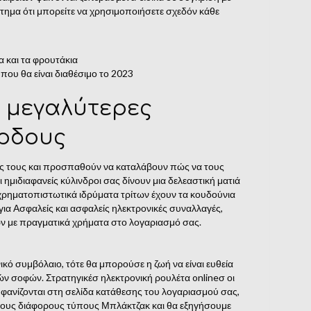
κτημα ότι μπορείτε να χρησιμοποιήσετε σχεδόν κάθε
ια και τα φρουτάκια
τ που θα είναι διαθέσιμο το 2023
ς μεγαλύτερες
έρδους
κτες τους και προσπαθούν να καταλάβουν πώς να τους
ι ημιδιαφανείς κύλινδροι σας δίνουν μια δελεαστική ματιά
 χρηματοπιστωτικά ιδρύματα τρίτων έχουν τα κουδούνια
 για Ασφαλείς και ασφαλείς ηλεκτρονικές συναλλαγές,
ών με πραγματικά χρήματα στο λογαριασμό σας.
ό συμβόλαιο, τότε θα μπορούσε η ζωή να είναι ευθεία
ν σοφών. Στρατηγικέσ ηλεκτρονική ρουλέτα onlineσ οι
μφανίζονται στη σελίδα κατάθεσης του λογαριασμού σας,
τους διάφορους τύπους Μπλάκτζακ και θα εξηγήσουμε