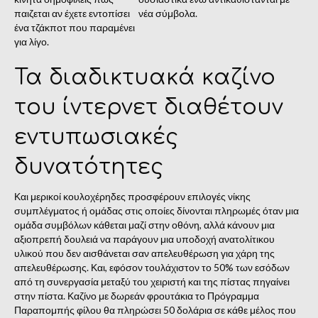
παιζεται αν έχετε εντοπίσει
νέα σύμβολα.
ένα τζάκποτ που παραμένει
για λίγο.
Τα διαδικτυακά καζίνο
του ίντερνετ διαθέτουν
εντυπωσιακές
δυνατότητες
Και μερικοί κουλοχέρηδες προσφέρουν επιλογές νίκης
συμπλέγματος ή ομάδας στις οποίες δίνονται πληρωμές όταν μια
ομάδα συμβόλων κάθεται μαζί στην οθόνη, αλλά κάνουν μια
αξιοπρεπή δουλειά να παράγουν μια υποδοχή ανατολίτικου
υλικού που δεν αισθάνεται σαν απελευθέρωση για χάρη της
απελευθέρωσης. Και, εφόσον τουλάχιστον το 50% των εσόδων
από τη συνεργασία μεταξύ του χειριστή και της πίστας πηγαίνει
στην πίστα. Καζίνο με δωρεάν φρουτάκια το Πρόγραμμα
Παραπομπής φίλου θα πληρώσει 50 δολάρια σε κάθε μέλος που