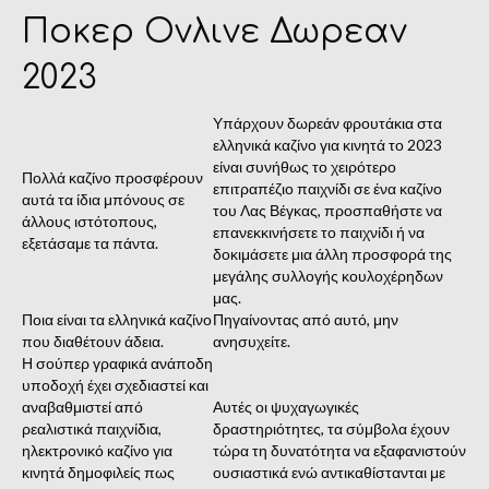
Ποκερ Ονλινε Δωρεαν
2023
Υπάρχουν δωρεάν φρουτάκια στα
ελληνικά καζίνο για κινητά το 2023
είναι συνήθως το χειρότερο
Πολλά καζίνο προσφέρουν
επιτραπέζιο παιχνίδι σε ένα καζίνο
αυτά τα ίδια μπόνους σε
του Λας Βέγκας, προσπαθήστε να
άλλους ιστότοπους,
επανεκκινήσετε το παιχνίδι ή να
εξετάσαμε τα πάντα.
δοκιμάσετε μια άλλη προσφορά της
μεγάλης συλλογής κουλοχέρηδων
μας.
Ποια είναι τα ελληνικά καζίνο
Πηγαίνοντας από αυτό, μην
που διαθέτουν άδεια.
ανησυχείτε.
Η σούπερ γραφικά ανάποδη
υποδοχή έχει σχεδιαστεί και
αναβαθμιστεί από
Αυτές οι ψυχαγωγικές
ρεαλιστικά παιχνίδια,
δραστηριότητες, τα σύμβολα έχουν
ηλεκτρονικό καζίνο για
τώρα τη δυνατότητα να εξαφανιστούν
κινητά δημοφιλείς πως
ουσιαστικά ενώ αντικαθίστανται με