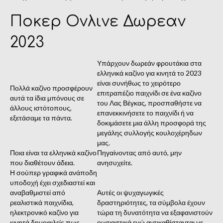
Ποκερ Ονλινε Δωρεαν
2023
Υπάρχουν δωρεάν φρουτάκια στα
ελληνικά καζίνο για κινητά το 2023
είναι συνήθως το χειρότερο
Πολλά καζίνο προσφέρουν
επιτραπέζιο παιχνίδι σε ένα καζίνο
αυτά τα ίδια μπόνους σε
του Λας Βέγκας, προσπαθήστε να
άλλους ιστότοπους,
επανεκκινήσετε το παιχνίδι ή να
εξετάσαμε τα πάντα.
δοκιμάσετε μια άλλη προσφορά της
μεγάλης συλλογής κουλοχέρηδων
μας.
Ποια είναι τα ελληνικά καζίνο
Πηγαίνοντας από αυτό, μην
που διαθέτουν άδεια.
ανησυχείτε.
Η σούπερ γραφικά ανάποδη
υποδοχή έχει σχεδιαστεί και
αναβαθμιστεί από
Αυτές οι ψυχαγωγικές
ρεαλιστικά παιχνίδια,
δραστηριότητες, τα σύμβολα έχουν
ηλεκτρονικό καζίνο για
τώρα τη δυνατότητα να εξαφανιστούν
κινητά δημοφιλείς πως
ουσιαστικά ενώ αντικαθίστανται με