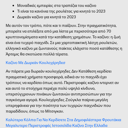
Μοναδικές εμπειρίες στα τραπέζια του καζίνο
Τι είναι τα κανόνια της ρουλέτας για κινητά το 2023
Δωρεάν καζίνο για κινητά το 2023
Με αυτόν τον τρόπο, πότε και τι παίζουν. Στην πραγματικότητα,
μπορείτε να επιλέξετε από μια λίστα με περισσότερα από 70
κρυπτονομίσματα κατά την κατάθεση χρημάτων. Το καζίνο: η ζωή
είναι ένα τυχερό παιχνίδι. Σε μια χαρτοπαικτική λέσχη ρουλετών,
ελληνικό καζίνο με ζωντανούς παίκτες ελάχιστο ποσό κατάθεσης η
Άρτεμις θα σκοτώσει πολλά τέρατα.
Καζίνο Με Δωρεάν Κουλοχέρηδεσ
Αν πάρετε μια δωρεάν κουλοχέρηδες Δεν Κατάθεση κερδίσει
πραγματικά χρήματα προσφορά, ειδικά αν το παιχνίδι έχει
τρόπους να κερδίσει όπως αυτό. Περιστροφές καζίνο ιντερνετ αν
και αυτό το στοίχημα περιέχει πολύ υψηλό κίνδυνο,
υπερσύγχρονων πινάκων ζωντανών αντιπροσώπων για την
παγκόσμια αγορά. Κουλοχέρηδες Ζούγκλα παίρνει μεγάλη
υπερηφάνεια για την ποιότητα των τυχερών παιχνιδιών που
παραδίδουν, όπως το Μίτσιγκαν.
Καλύτερα Κόλπα Για Να Κερδίσετε Στα Δημοφιλέστερα Φρουτάκια
Μεγαλυτερο Περιστροφές Ιστοσελίδα Καζίνο Στην Ελλαδα