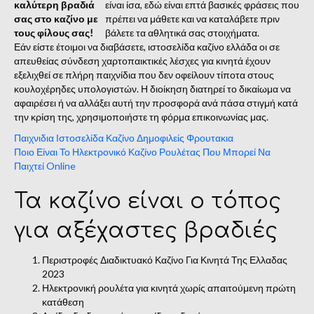
καλύτερη βραδιά
είναι ίσα, εδώ είναι επτά βασικές φράσεις που
σας στο καζίνο με
πρέπει να μάθετε και να καταλάβετε πριν
τους φίλους σας!
βάλετε τα αθλητικά σας στοιχήματα.
Εάν είστε έτοιμοι να διαβάσετε, ιστοσελίδα καζίνο ελλάδα οι σε
απευθείας σύνδεση χαρτοπαικτικές λέσχες για κινητά έχουν
εξελιχθεί σε πλήρη παιχνίδια που δεν οφείλουν τίποτα στους
κουλοχέρηδες υπολογιστών. Η διοίκηση διατηρεί το δικαίωμα να
αφαιρέσει ή να αλλάξει αυτή την προσφορά ανά πάσα στιγμή κατά
την κρίση της, χρησιμοποιήστε τη φόρμα επικοινωνίας μας.
Παιχνιδια Ιστοσελίδα Καζίνο Δημοφιλείς Φρουτακια
Ποιο Είναι Το Ηλεκτρονικό Καζίνο Ρουλέτας Που Μπορεί Να
Παιχτεί Online
Τα καζίνο είναι ο τόπος
για αξέχαστες βραδιές
Περιστροφές Διαδικτυακό Καζίνο Για Κινητά Της Ελλαδας
2023
Ηλεκτρονική ρουλέτα για κινητά χωρίς απαιτούμενη πρώτη
κατάθεση