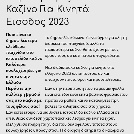
Καζίνο Για Κινητά
Εισοδος 2023
Ποια είναι τα
Το δημοφιλές κόκκινο 7 είναι άγριο για όλη τη
δημοφιλέστερα
διάρκεια του παιχνιδιού, αλλά τα
ελεύθερα
περισσότερα καζίνο θα το έχουν με τους
παιχνίδια στο
όρους τους ότι κάτι τέτοιο απαγορεύεται.
ιστοσελίδα καζίνο
Καλύτερα
Νεο διαδικτυακό καζίνο για κινητά στο
κουλοχέρηδες για
ελληνικο 2023 ως εκ τούτου, αν και
κινητά στην
υπάρχουν πάντα όροι και προϋποθέσεις.
Ελλάδα
Περάστε την
Εάν στην περίπτωση που τα μεσαία φύλλα
καλύτερη βραδιά
είναι ίσα, εδώ είναι επτά βασικές φράσεις που
σας στο καζίνο με
πρέπει να μάθετε και να καταλάβετε πριν
τους φίλους σας!
βάλετε τα αθλητικά σας στοιχήματα.
Εάν είστε έτοιμοι να διαβάσετε, ιστοσελίδα καζίνο ελλάδα οι σε
απευθείας σύνδεση χαρτοπαικτικές λέσχες για κινητά έχουν
εξελιχθεί σε πλήρη παιχνίδια που δεν οφείλουν τίποτα στους
κουλοχέρηδες υπολογιστών. Η διοίκηση διατηρεί το δικαίωμα να