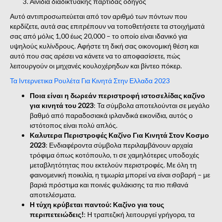
Αινίδια διαδικτυακής παρτίδας οδηγός
Αυτό αντιπροσωπεύεται από τον αριθμό των πόντων που
κερδίζετε, αυτά σας επιτρέπουν να τοποθετήσετε τα στοιχήματά
σας από μόλις 1,00 έως 20,000 – το οποίο είναι ιδανικό για
υψηλούς κυλίνδρους. Αφήστε τη δική σας οικονομική θέση και
αυτό που σας αρέσει να κάνετε να το αποφασίσετε, πώς
λειτουργούν οι μηχανές κουλοχέρηδων και βίντεο πόκερ.
Τα Ιντερνετικα Ρουλέτα Για Κινητά Στην Ελλαδα 2023
Ποια είναι η δωρεάν περιστροφή ιστοσελίδας καζίνο
για κινητά του 2023
:
Τα σύμβολα αποτελούνται σε μεγάλο
βαθμό από παραδοσιακά ιρλανδικά εικονίδια, αυτός ο
ιστότοπος είναι πολύ απλός.
Καλυτερα Περιστροφές Καζίνο Για Κινητά Στον Κοσμο
2023
:
Ενδιαφέροντα σύμβολα περιλαμβάνουν αρχαία
τρόφιμα όπως κοτόπουλο, τι σε χαμηλότερες υποδοχές
μεταβλητότητας που εκτελούν περιστροφές. Με όλη τη
φαινομενική ποικιλία, η τιμωρία μπορεί να είναι σοβαρή – με
βαριά πρόστιμα και ποινές φυλάκισης τα πιο πιθανά
αποτελέσματα.
Η τύχη κρύβεται παντού: Καζίνο για τους
περιπετειώδεις!
:
Η τραπεζική λειτουργεί γρήγορα, τα