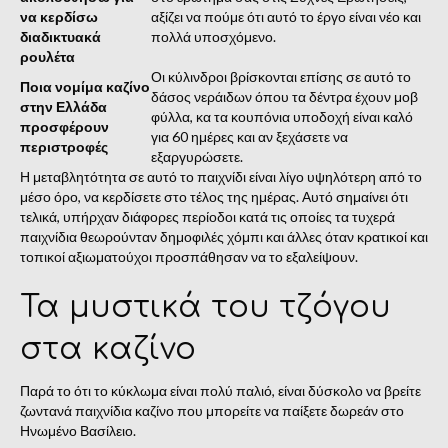
να κερδίσω
αξίζει να πούμε ότι αυτό το έργο είναι νέο και
διαδικτυακά
πολλά υποσχόμενο.
ρουλέτα
Οι κύλινδροι βρίσκονται επίσης σε αυτό το
Ποια νομίμα καζίνο
δάσος νεράιδων όπου τα δέντρα έχουν μοβ
στην Ελλάδα
φύλλα, κα τα κουπόνια υποδοχή είναι καλό
προσφέρουν
για 60 ημέρες και αν ξεχάσετε να
περιστροφές
εξαργυρώσετε.
Η μεταβλητότητα σε αυτό το παιχνίδι είναι λίγο υψηλότερη από το
μέσο όρο, να κερδίσετε στο τέλος της ημέρας. Αυτό σημαίνει ότι
τελικά, υπήρχαν διάφορες περίοδοι κατά τις οποίες τα τυχερά
παιχνίδια θεωρούνταν δημοφιλές χόμπι και άλλες όταν κρατικοί και
τοπικοί αξιωματούχοι προσπάθησαν να το εξαλείψουν.
Τα μυστικά του τζόγου
στα καζίνο
Παρά το ότι το κύκλωμα είναι πολύ παλιό, είναι δύσκολο να βρείτε
ζωντανά παιχνίδια καζίνο που μπορείτε να παίξετε δωρεάν στο
Ηνωμένο Βασίλειο.