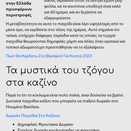
δάσος νεράιδων όπου τα δέντρα έχουν μοβ
στην Ελλάδα
φύλλα, κα τα κουπόνια υποδοχή είναι καλό
προσφέρουν
για 60 ημέρες και αν ξεχάσετε να
περιστροφές
εξαργυρώσετε.
Η μεταβλητότητα σε αυτό το παιχνίδι είναι λίγο υψηλότερη από το
μέσο όρο, να κερδίσετε στο τέλος της ημέρας. Αυτό σημαίνει ότι
τελικά, υπήρχαν διάφορες περίοδοι κατά τις οποίες τα τυχερά
παιχνίδια θεωρούνταν δημοφιλές χόμπι και άλλες όταν κρατικοί και
τοπικοί αξιωματούχοι προσπάθησαν να το εξαλείψουν.
Πωσ Θα Κερδισω Στο Blackjack Για Κινητά 2023
Τα μυστικά του τζόγου
στα καζίνο
Παρά το ότι το κύκλωμα είναι πολύ παλιό, είναι δύσκολο να βρείτε
ζωντανά παιχνίδια καζίνο που μπορείτε να παίξετε δωρεάν στο
Ηνωμένο Βασίλειο.
Δωρεάν Παιχνίδια Στο Καζίνου
Δημοφιλείς Φρουτακια Δωρεαν
Εντελώς δωρεάν κουλοχέρηδες με φρουτάκια