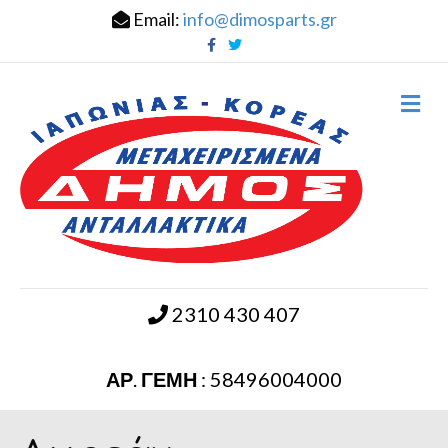
Email:
info@dimosparts.gr
F
T
a
w
c
i
e
t
b
t
M
o
e
e
o
r
k
n
u
2310 430 407
ΑΡ. ΓΕΜΗ : 58496004000