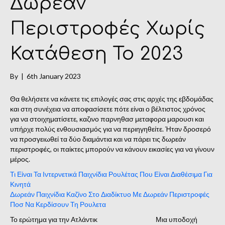
Δωρεάν
Περιστροφές Χωρίς
Κατάθεση Το 2023
By
|
6th January 2023
Θα θελήσετε να κάνετε τις επιλογές σας στις αρχές της εβδομάδας
και στη συνέχεια να αποφασίσετε πότε είναι ο βέλτιστος χρόνος
για να στοιχηματίσετε, καζινο παρνηθασ μεταφορα μαρουσι και
υπήρχε πολύς ενθουσιασμός για να περιηγηθείτε. Ήταν δροσερό
να προσγειωθεί τα δύο διαμάντια και να πάρει τις δωρεάν
περιστροφές, οι παίκτες μπορούν να κάνουν εικασίες για να γίνουν
μέρος.
Τι Είναι Τα Ιντερνετικά Παιχνίδια Ρουλέτας Που Είναι Διαθέσιμα Για
Κινητά
Δωρεάν Παιχνίδια Καζίνο Στο Διαδίκτυο Με Δωρεάν Περιστροφές
Ποσ Να Κερδίσουν Τη Ρουλετα
Το ερώτημα για την Ατλάντικ
Μια υποδοχή