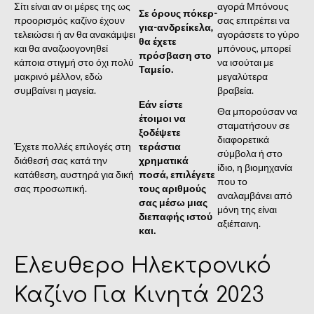
Σίτι είναι αν οι μέρες της ως
αγορά Μπόνους
Σε όρους πόκερ-
προορισμός καζίνο έχουν
σας επιτρέπει να
για-ανδρείκελα,
τελειώσει ή αν θα ανακάμψει
αγοράσετε το γύρο
θα έχετε
και θα αναζωογονηθεί
μπόνους, μπορεί
πρόσβαση στο
κάποια στιγμή στο όχι πολύ
να ισούται με
Ταμείο.
μακρινό μέλλον, εδώ
μεγαλύτερα
συμβαίνει η μαγεία.
βραβεία.
Εάν είστε
Θα μπορούσαν να
έτοιμοι να
σταματήσουν σε
ξοδέψετε
διαφορετικά
Έχετε πολλές επιλογές στη
τεράστια
σύμβολα ή στο
διάθεσή σας κατά την
χρηματικά
ίδιο, η βιομηχανία
κατάθεση, αυστηρά για δική
ποσά, επιλέγετε
που το
σας προσωπική.
τους αριθμούς
αναλαμβάνει από
σας μέσω μιας
μόνη της είναι
διεπαφής ιστού
αξιέπαινη.
και.
Ελευθερο Ηλεκτρονικό
Καζίνο Για Κινητά 2023