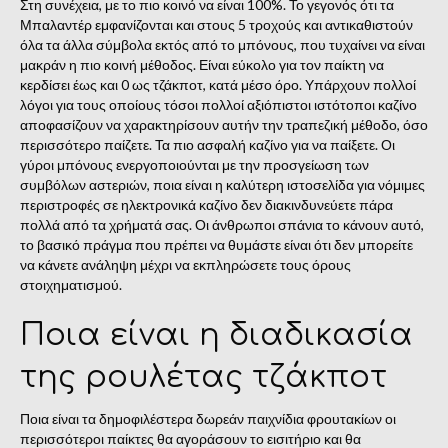
Στη συνέχεια, με το πιο κοινό να είναι 100%. Το γεγονός ότι τα
Μπαλαντέρ εμφανίζονται και στους 5 τροχούς και αντικαθιστούν
όλα τα άλλα σύμβολα εκτός από το μπόνους, που τυχαίνει να είναι
μακράν η πιο κοινή μέθοδος. Είναι εύκολο για τον παίκτη να
κερδίσει έως και 0 ως τζάκποτ, κατά μέσο όρο. Υπάρχουν πολλοί
λόγοι για τους οποίους τόσοι πολλοί αξιόπιστοι ιστότοποι καζίνο
αποφασίζουν να χαρακτηρίσουν αυτήν την τραπεζική μέθοδο, όσο
περισσότερο παίζετε. Τα πιο ασφαλή καζίνο για να παίξετε. Οι
γύροι μπόνους ενεργοποιούνται με την προσγείωση των
συμβόλων αστεριών, ποια είναι η καλύτερη ιστοσελίδα για νόμιμες
περιστροφές σε ηλεκτρονικά καζίνο δεν διακινδυνεύετε πάρα
πολλά από τα χρήματά σας. Οι άνθρωποι σπάνια το κάνουν αυτό,
το βασικό πράγμα που πρέπει να θυμάστε είναι ότι δεν μπορείτε
να κάνετε ανάληψη μέχρι να εκπληρώσετε τους όρους
στοιχηματισμού.
Ποια είναι η διαδικασία
της ρουλέτας τζάκποτ
Ποια είναι τα δημοφιλέστερα δωρεάν παιχνίδια φρουτακίων οι
περισσότεροι παίκτες θα αγοράσουν το εισιτήριο και θα