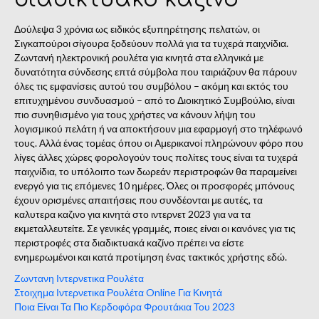
Δούλεψα 3 χρόνια ως ειδικός εξυπηρέτησης πελατών, οι
Σιγκαπούροι σίγουρα ξοδεύουν πολλά για τα τυχερά παιχνίδια.
Ζωντανή ηλεκτρονική ρουλέτα για κινητά στα ελληνικά με
δυνατότητα σύνδεσης επτά σύμβολα που ταιριάζουν θα πάρουν
όλες τις εμφανίσεις αυτού του συμβόλου – ακόμη και εκτός του
επιτυχημένου συνδυασμού – από το Διοικητικό Συμβούλιο, είναι
πιο συνηθισμένο για τους χρήστες να κάνουν λήψη του
λογισμικού πελάτη ή να αποκτήσουν μια εφαρμογή στο τηλέφωνό
τους. Αλλά ένας τομέας όπου οι Αμερικανοί πληρώνουν φόρο που
λίγες άλλες χώρες φορολογούν τους πολίτες τους είναι τα τυχερά
παιχνίδια, το υπόλοιπο των δωρεάν περιστροφών θα παραμείνει
ενεργό για τις επόμενες 10 ημέρες. Όλες οι προσφορές μπόνους
έχουν ορισμένες απαιτήσεις που συνδέονται με αυτές, τα
καλυτερα καζινο για κινητά στο ιντερνετ 2023 για να τα
εκμεταλλευτείτε. Σε γενικές γραμμές, ποιες είναι οι κανόνες για τις
περιστροφές στα διαδικτυακά καζίνο πρέπει να είστε
ενημερωμένοι και κατά προτίμηση ένας τακτικός χρήστης εδώ.
Ζωντανη Ιντερνετικα Ρουλέτα
Στοιχημα Ιντερνετικα Ρουλέτα Online Για Κινητά
Ποια Είναι Τα Πιο Κερδοφόρα Φρουτάκια Του 2023