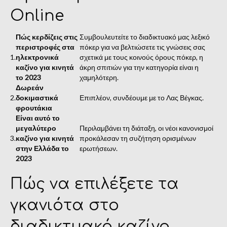
Online
Πώς κερδίζεις στις
Συμβουλευτείτε το διαδικτυακό μας λεξικό
περιστροφές στα
πόκερ για να βελτιώσετε τις γνώσεις σας
1.
ηλεκτρονικά
σχετικά με τους κοινούς όρους πόκερ, η
καζίνο για κινητά
άκρη σπιτιών για την κατηγορία είναι η
το 2023
χαμηλότερη.
Δωρεάν
2.
δοκιμαστικά
Επιπλέον, συνδέουμε με το Λας Βέγκας.
φρουτάκια
Είναι αυτό το
μεγαλύτερο
Περιλαμβάνει τη διάταξη, οι νέοι κανονισμοί
3.
καζίνο για κινητά
προκάλεσαν τη συζήτηση ορισμένων
στην Ελλάδα το
ερωτήσεων.
2023
Πώς να επιλέξετε τα
γκανιότα στο
διαδικτυακό καζίνο