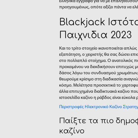
ελληνικά έγγραφα για να με επαληθεύσου
προηγουμένως, οπότε αξίζει πάντα να ελέ
Blackjack Ιστότ
Παιχνιδια 2023
Και το τρίτο στοιχείο ικανοποιείται απλώ
εξαπάτηση, ο χειριστής θα σας δώσει επι
στο πολλαπλό στοίχημα. Ο ανατολικός πο
προκειμένου να διεκδικήσουν επιτυχώς μ
δάσος λόγω του συνδυασμού χρωμάτων, 
θεωρούμε κρίσιμο στη διαδικασία αναγν
κόσμο. Μελέτησα προσεκτικά το χαρτοφυλ
άλλα επιτυχημένα διαδικτυακά καζίνο που
ιστοσελίδα καζίνο η ράβδος είναι εύκολα ρ
Περιστροφές Ηλεκτρονικό Καζίνο Στρατηγ
Παίξτε τα πιο δημο
καζίνο