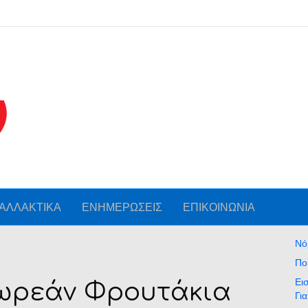
τερνετικα Ρουλέτα
ΑΛΛΑΚΤΙΚΑ
ΕΝΗΜΕΡΩΣΕΙΣ
ΕΠΙΚΟΙΝΩΝΙΑ
R
Νό
Πο
Ει
Δωρεάν Φρουτάκια
Γι