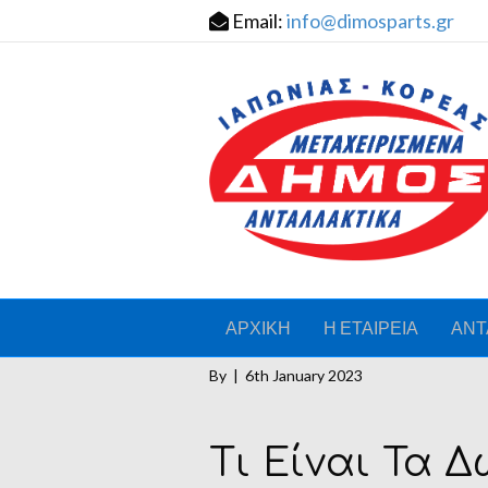
Email:
info@dimosparts.gr
Παιχνίδια Ιν
2023
ΑΡΧΙΚΗ
Η ΕΤΑΙΡΕΙΑ
ΑΝΤ
By
|
6th January 2023
Τι Είναι Τα 