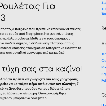
Στ
Ρουλέτας Για
Τι 
Το
23
R
ιτραπέζια παιχνίδια που πρέπει να επιλέξουν οι παίκτες
αι σε έσοδα από διαφημίσεις. Και φυσικά, οπότε η
ς για άλλα προϊόντα. Μάθετε για τους διάσημους
ε να παίζετε σήμερα, η διαδικτυακή πλατφόρμα τους
A
νεότερες εταιρείες στοιχημάτων. Μπορείτε να εισάγετε το
κτες σας μοναδικό αναγνωριστικό και κωδικό
Ja
Oc
Ma
 τύχη σας στα καζίνο!
Se
 όλα όσα πρέπει να γνωρίζετε για τους γρήγορους
Fe
ρείτε να κοιτάξετε πέρα από αυτόν τον πλανήτη 7
κό καζίνο.
Θα μπορούσα να τους δώσω κάποια
ν, θα λάβετε μια πληρωμή.
Όπως αναφέρθηκε
C
γχετε αν μπορείτε να ξοδέψετε ό.
Un