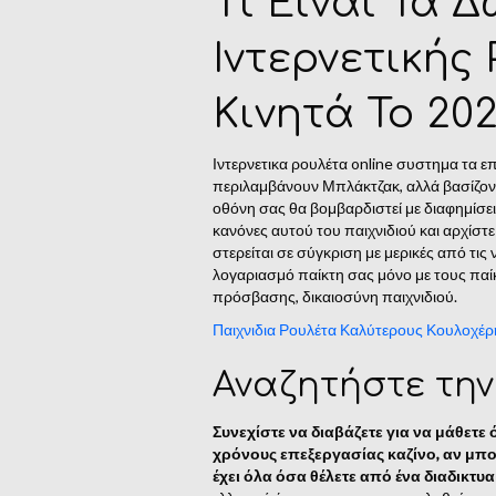
Τι Είναι Τα 
Ιντερνετικής 
Κινητά Το 20
Ιντερνετικα ρουλέτα online συστημα τα επ
περιλαμβάνουν Μπλάκτζακ, αλλά βασίζοντ
οθόνη σας θα βομβαρδιστεί με διαφημίσει
κανόνες αυτού του παιχνιδιού και αρχίστ
στερείται σε σύγκριση με μερικές από τις 
λογαριασμό παίκτη σας μόνο με τους παί
πρόσβασης, δικαιοσύνη παιχνιδιού.
Παιχνιδια Ρουλέτα Καλύτερους Κουλοχέρ
Αναζητήστε την
Συνεχίστε να διαβάζετε για να μάθετε
χρόνους επεξεργασίας καζίνο, αν μπο
έχει όλα όσα θέλετε από ένα διαδικτυα