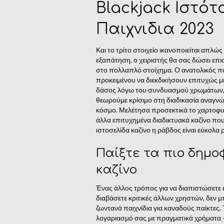
Blackjack Ιστότ
Παιχνιδια 2023
Και το τρίτο στοιχείο ικανοποιείται απλώ
εξαπάτηση, ο χειριστής θα σας δώσει επι
στο πολλαπλό στοίχημα. Ο ανατολικός πο
προκειμένου να διεκδικήσουν επιτυχώς μ
δάσος λόγω του συνδυασμού χρωμάτων, 
θεωρούμε κρίσιμο στη διαδικασία αναγν
κόσμο. Μελέτησα προσεκτικά το χαρτοφυλ
άλλα επιτυχημένα διαδικτυακά καζίνο που
ιστοσελίδα καζίνο η ράβδος είναι εύκολα ρ
Παίξτε τα πιο δημο
καζίνο
Ένας άλλος τρόπος για να διαπιστώσετε εά
διαβάσετε κριτικές άλλων χρηστών, δεν 
ζωντανά παιχνίδια για καναδούς παίκτες
λογαριασμό σας με πραγματικά χρήματα 