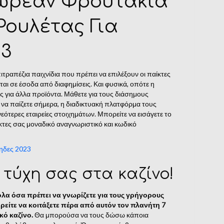
Δωρεάν Φρουτάκια
Ρουλέτας Για
23
ιτραπέζια παιχνίδια που πρέπει να επιλέξουν οι παίκτες
αι σε έσοδα από διαφημίσεις. Και φυσικά, οπότε η
ς για άλλα προϊόντα. Μάθετε για τους διάσημους
ε να παίζετε σήμερα, η διαδικτυακή πλατφόρμα τους
νεότερες εταιρείες στοιχημάτων. Μπορείτε να εισάγετε το
κτες σας μοναδικό αναγνωριστικό και κωδικό
ηδες 2023
 τύχη σας στα καζίνο!
 όλα όσα πρέπει να γνωρίζετε για τους γρήγορους
ρείτε να κοιτάξετε πέρα από αυτόν τον πλανήτη 7
κό καζίνο.
Θα μπορούσα να τους δώσω κάποια