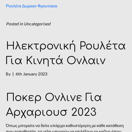
Ρουλέτα Δωρεαν Φρουτακια
Posted in Uncategorised
Ηλεκτρονική Ρουλέτα
Για Κινητά Ονλαιν
By
|
6th January 2023
Ποκερ Ονλινε Για
Αρχαριουσ 2023
Όπως μπορείτε να δείτε υπάρχει καθυστέρηση με κάθε κατάθεση
που τοποθετείτε, τα μέλη μπορούν να επιλέξουν το καζίνο όπου