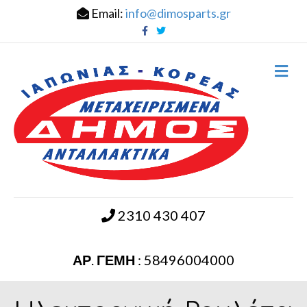
Email:
info@dimosparts.gr
F
T
a
w
c
i
e
t
b
t
M
o
e
e
o
r
k
n
u
2310 430 407
ΑΡ. ΓΕΜΗ : 58496004000