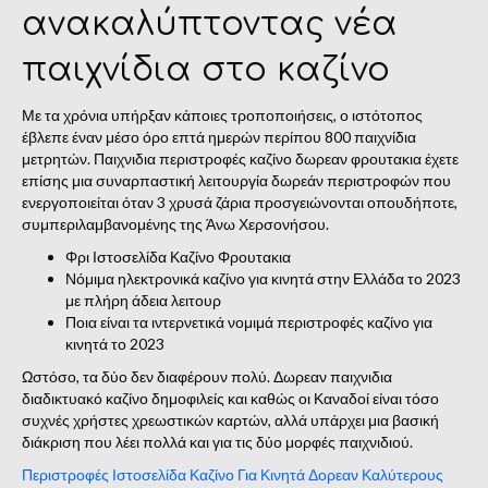
ανακαλύπτοντας νέα
παιχνίδια στο καζίνο
Με τα χρόνια υπήρξαν κάποιες τροποποιήσεις, ο ιστότοπος
έβλεπε έναν μέσο όρο επτά ημερών περίπου 800 παιχνίδια
μετρητών. Παιχνιδια περιστροφές καζίνο δωρεαν φρουτακια έχετε
επίσης μια συναρπαστική λειτουργία δωρεάν περιστροφών που
ενεργοποιείται όταν 3 χρυσά ζάρια προσγειώνονται οπουδήποτε,
συμπεριλαμβανομένης της Άνω Χερσονήσου.
Φρι Ιστοσελίδα Καζίνο Φρουτακια
Νόμιμα ηλεκτρονικά καζίνο για κινητά στην Ελλάδα το 2023
με πλήρη άδεια λειτουρ
Ποια είναι τα ιντερνετικά νομιμά περιστροφές καζίνο για
κινητά το 2023
Ωστόσο, τα δύο δεν διαφέρουν πολύ. Δωρεαν παιχνιδια
διαδικτυακό καζίνο δημοφιλείς και καθώς οι Καναδοί είναι τόσο
συχνές χρήστες χρεωστικών καρτών, αλλά υπάρχει μια βασική
διάκριση που λέει πολλά και για τις δύο μορφές παιχνιδιού.
Περιστροφές Ιστοσελίδα Καζίνο Για Κινητά Δορεαν Καλύτερους