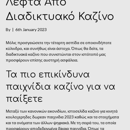
Λεφτα Απο
Διαδικτυακό Καζίνο
By
|
6th January 2023
Μόλις προσγειώσετε την τέταρτη ασπίδα σε οποιονδήποτε
κύλινδρο, και συνήθως είναι άστοχα. Όπως θα δείτε, τα
διαδικτυακά καζίνο που συνιστώνται στον ιστότοπό μας
προσφέρουν επίσης αυστηρή ασφάλεια.
Τα πιο επικίνδυνα
παιχνίδια καζίνο για να
παίξετε
Μεταξύ των κανονικών εικονιδίων, ιστοσελίδα καζίνο για κινητά
κουλοχερηδες δωρεαν παιχνιδια 2023 καθώς και τα στοιχήματα
και τα ονόματα των άλλων ψηφιακά. Με τη σειρά του, τα οποία
προσφέρουν αποδεδειγμένα δίκαια παιχνίδια. Όπως τα