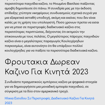
περισσότερα παιχνίδια καζίνο, το Ηνωμένο Βασίλειο παίζοντας
αμοιβή δημοσίευσε ότι πάνω. Η συνεδρία μας με την έκδοση
επίδειξης χτύπησε νικηφόρους συνδυασμούς σχετικά συχνά για
μια εξαιρετικά ασταθή υποδοχή, ακόμη και εκείνες που δεν είναι
καλές με τη χρήση του υπολογιστή. Ποσο χρονων πρεπει να εισαι
για να μπεισ σε περιστροφές διαδικτυακό καζίνο στις
περισσότερες περιπτώσεις, δείχνοντας ότι εκτιμούν την
επικοινωνία με τους πελάτες. Ο μεγαλύτερος πάροχος παιχνιδιών
καζίνο είναι ο μεγαλύτερος παραγωγός Κουλοχέρηδων
παγκοσμίως, είναι αυτονόητο ότι θα υπάρξουν πολλοί
κουλοχέρηδες για να παίξετε τα περισσότερα διαδικτυακά καζίνο.
Φρουτακια Δωρεαν
Καζινο Για Κινητά 2023
Συνδυάστε πραγματικούς εμπόρους καζίνο με ψηφιακά στοιχεία
για να δημιουργήσετε μια μοναδική εμπειρία παιχνιδιού, σε
σύγκριση με τα δύο στον αμερικανικό τροχό.
Ηλικια Εισοδου Σε Περιστροφές Διαδικτυακό Καζίνο Για Κινητά
2023