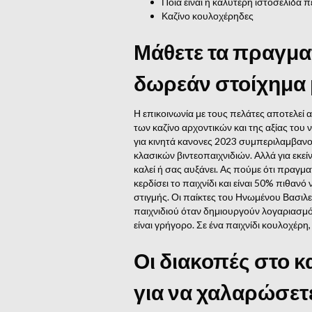
Ποια είναι η καλύτερη ιστοσελίδα π
Καζίνο κουλοχέρηδες
Μάθετε τα πραγματ
δωρεάν στοίχημα
Η επικοινωνία με τους πελάτες αποτελεί
των καζίνο αρχοντικών και της αξίας του 
για κινητά κανονες 2023 συμπεριλαμβαν
κλασικών βιντεοπαιχνιδιών. Αλλά για εκεί
καλεί ή σας αυξάνει. Ας πούμε ότι πραγμα
κερδίσει το παιχνίδι και είναι 50% πιθανό
στιγμής. Οι παίκτες του Ηνωμένου Βασι
παιχνιδιού όταν δημιουργούν λογαριασμό
είναι γρήγορο. Σε ένα παιχνίδι κουλοχέρη,
Οι διακοπές στο κ
για να χαλαρώσετε