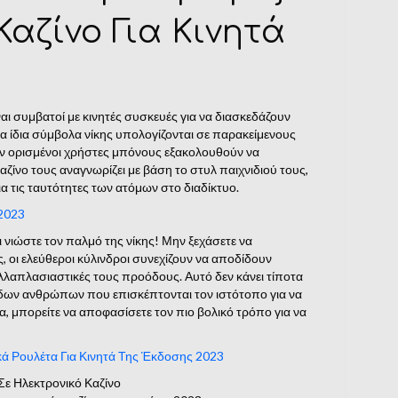
Καζίνο Για Κινητά
αι συμβατοί με κινητές συσκευές για να διασκεδάζουν
τα ίδια σύμβολα νίκης υπολογίζονται σε παρακείμενους
Εάν ορισμένοι χρήστες μπόνους εξακολουθούν να
αζίνο τους αναγνωρίζει με βάση το στυλ παιχνιδιού τους,
α τις ταυτότητες των ατόμων στο διαδίκτυο.
 2023
 νιώστε τον παλμό της νίκης! Μην ξεχάσετε να
 οι ελεύθεροι κύλινδροι συνεχίζουν να αποδίδουν
πολλαπλασιαστικές τους προόδους. Αυτό δεν κάνει τίποτα
ιάδων ανθρώπων που επισκέπτονται τον ιστότοπο για να
, μπορείτε να αποφασίσετε τον πιο βολικό τρόπο για να
ικά Ρουλέτα Για Κινητά Της Έκδοσης 2023
ε Ηλεκτρονικό Καζίνο