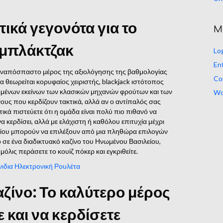
ικά γεγονότα για το
M
 μπλάκτζακ
Log
En
 αναπόσπαστο μέρος της αξιολόγησης της βαθμολογίας
Co
να θεωρείται κορυφαίος χειριστής, blackjack ιστότοπος
ομένων εκείνων των κλασικών μηχανών φρούτων και των
Wo
νους που κερδίζουν τακτικά, αλλά αν ο αντίπαλός σας
τικά πιστεύετε ότι η ομάδα είναι πολύ πιο πιθανό να
 να κερδίσει, αλλά με ελάχιστη ή καθόλου επιτυχία μέχρι
λείου μπορούν να επιλέξουν από μια πληθώρα επιλογών
 σε ένα διαδικτυακό καζίνο του Ηνωμένου Βασιλείου,
 μόλις περάσετε το κουίζ πόκερ και εγκριθείτε.
ιδια Ηλεκτρονική Ρουλέτα
αζίνο: Το καλύτερο μέρος
 και να κερδίσετε