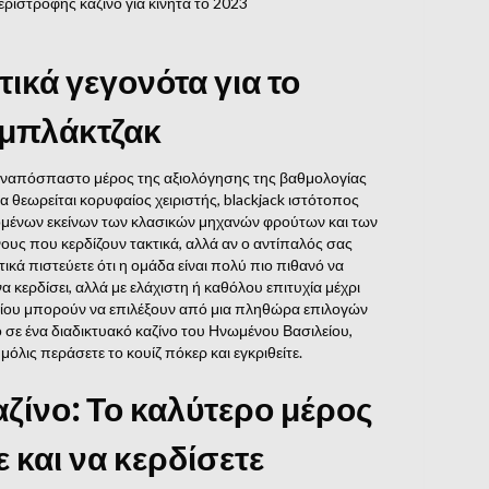
εριστροφής καζίνο για κινητά το 2023
ικά γεγονότα για το
 μπλάκτζακ
 αναπόσπαστο μέρος της αξιολόγησης της βαθμολογίας
να θεωρείται κορυφαίος χειριστής, blackjack ιστότοπος
ομένων εκείνων των κλασικών μηχανών φρούτων και των
νους που κερδίζουν τακτικά, αλλά αν ο αντίπαλός σας
τικά πιστεύετε ότι η ομάδα είναι πολύ πιο πιθανό να
 να κερδίσει, αλλά με ελάχιστη ή καθόλου επιτυχία μέχρι
λείου μπορούν να επιλέξουν από μια πληθώρα επιλογών
 σε ένα διαδικτυακό καζίνο του Ηνωμένου Βασιλείου,
 μόλις περάσετε το κουίζ πόκερ και εγκριθείτε.
αζίνο: Το καλύτερο μέρος
 και να κερδίσετε