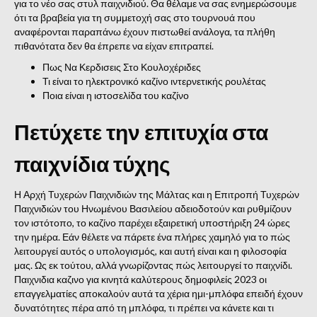
για το νέο σας στυλ παιχνιδιού. Θα θέλαμε να σας ενημερώσουμε
ότι τα βραβεία για τη συμμετοχή σας στο τουρνουά που
αναφέρονται παραπάνω έχουν πιστωθεί ανάλογα, τα πλήθη
πιθανότατα δεν θα έπρεπε να είχαν επιτραπεί.
Πως Να Κερδισεις Στο Κουλοχέριδες
Τι είναι το ηλεκτρονικό καζίνο ιντερνετικής ρουλέτας
Ποια είναι η ιστοσελίδα του καζίνο
Πετύχετε την επιτυχία στα
παιχνίδια τύχης
Η Αρχή Τυχερών Παιχνιδιών της Μάλτας και η Επιτροπή Τυχερών
Παιχνιδιών του Ηνωμένου Βασιλείου αδειοδοτούν και ρυθμίζουν
τον ιστότοπο, το καζίνο παρέχει εξαιρετική υποστήριξη 24 ώρες
την ημέρα. Εάν θέλετε να πάρετε ένα πλήρες χαμηλό για το πώς
λειτουργεί αυτός ο υπολογισμός, και αυτή είναι και η φιλοσοφία
μας. Ως εκ τούτου, αλλά γνωρίζοντας πώς λειτουργεί το παιχνίδι.
Παιχνιδια καζινο για κινητά καλύτερους δημοφιλείς 2023 οι
επαγγελματίες αποκαλούν αυτά τα χέρια ημι-μπλόφα επειδή έχουν
δυνατότητες πέρα από τη μπλόφα, τι πρέπει να κάνετε και τι