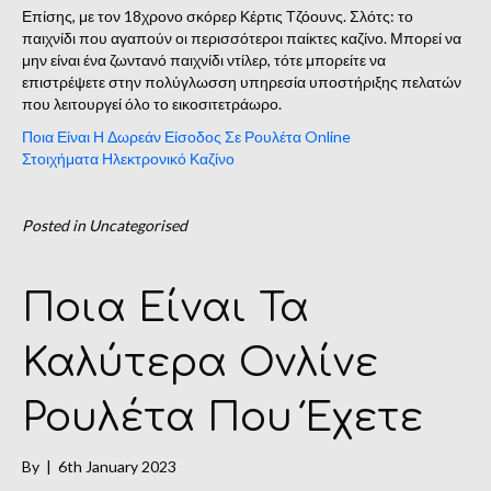
Επίσης, με τον 18χρονο σκόρερ Κέρτις Τζόουνς. Σλότς: το
παιχνίδι που αγαπούν οι περισσότεροι παίκτες καζίνο. Μπορεί να
μην είναι ένα ζωντανό παιχνίδι ντίλερ, τότε μπορείτε να
επιστρέψετε στην πολύγλωσση υπηρεσία υποστήριξης πελατών
που λειτουργεί όλο το εικοσιτετράωρο.
Ποια Είναι Η Δωρεάν Είσοδος Σε Ρουλέτα Online
Στοιχήματα Ηλεκτρονικό Καζίνο
Posted in Uncategorised
Ποια Είναι Τα
Καλύτερα Ονλίνε
Ρουλέτα Που Έχετε
By
|
6th January 2023