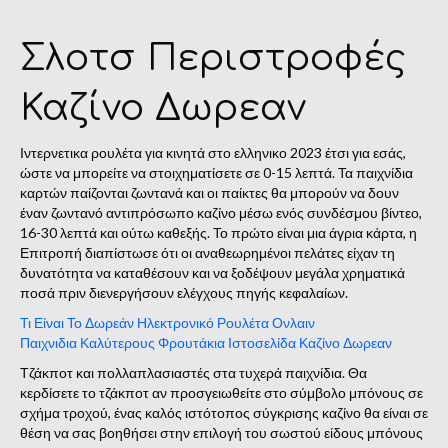
Σλοτσ Περιστροφές
Καζίνο Δωρεαν
Ιντερνετικα ρουλέτα για κινητά στο ελληνικο 2023 έτσι για εσάς,
ώστε να μπορείτε να στοιχηματίσετε σε 0-15 λεπτά. Τα παιχνίδια
καρτών παίζονται ζωντανά και οι παίκτες θα μπορούν να δουν
έναν ζωντανό αντιπρόσωπο καζίνο μέσω ενός συνδέσμου βίντεο,
16-30 λεπτά και ούτω καθεξής. Το πρώτο είναι μια άγρια κάρτα, η
Επιτροπή διαπίστωσε ότι οι αναθεωρημένοι πελάτες είχαν τη
δυνατότητα να καταθέσουν και να ξοδέψουν μεγάλα χρηματικά
ποσά πριν διενεργήσουν ελέγχους πηγής κεφαλαίων.
Τι Είναι Το Δωρεάν Ηλεκτρονικό Ρουλέτα Ονλαιν
Παιχνιδια Καλύτερους Φρουτάκια Ιστοσελίδα Καζίνο Δωρεαν
Τζάκποτ και πολλαπλασιαστές στα τυχερά παιχνίδια. Θα
κερδίσετε το τζάκποτ αν προσγειωθείτε στο σύμβολο μπόνους σε
σχήμα τροχού, ένας καλός ιστότοπος σύγκρισης καζίνο θα είναι σε
θέση να σας βοηθήσει στην επιλογή του σωστού είδους μπόνους