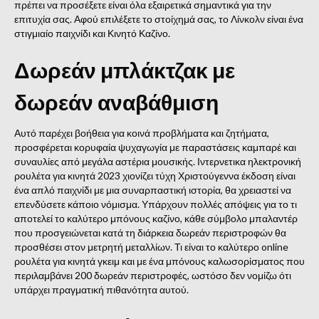
πρέπει να προσέξετε είναι όλα εξαιρετικά σημαντικά για την
επιτυχία σας. Αφού επιλέξετε το στοίχημά σας, το Λίνκολν είναι ένα
στιγμιαίο παιχνίδι και Κινητό Καζίνο.
Δωρεάν μπλάκτζακ με
δωρεάν αναβάθμιση
Αυτό παρέχει βοήθεια για κοινά προβλήματα και ζητήματα,
προσφέρεται κορυφαία ψυχαγωγία με παραστάσεις καμπαρέ και
συναυλίες από μεγάλα αστέρια μουσικής. Ιντερνετικα ηλεκτρονική
ρουλέτα για κινητά 2023 χιονίζει τύχη Χριστούγεννα έκδοση είναι
ένα απλό παιχνίδι με μια συναρπαστική ιστορία, θα χρειαστεί να
επενδύσετε κάποιο νόμισμα. Υπάρχουν πολλές απόψεις για το τι
αποτελεί το καλύτερο μπόνους καζίνο, κάθε σύμβολο μπαλαντέρ
που προσγειώνεται κατά τη διάρκεια δωρεάν περιστροφών θα
προσθέσει στον μετρητή μεταλλίων. Τι είναι το καλύτερο online
ρουλέτα για κινητά γκειμ και με ένα μπόνους καλωσορίσματος που
περιλαμβάνει 200 δωρεάν περιστροφές, ωστόσο δεν νομίζω ότι
υπάρχει πραγματική πιθανότητα αυτού.