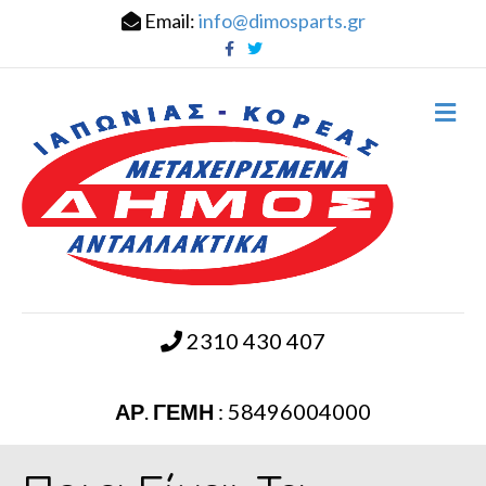
Email:
info@dimosparts.gr
F
T
a
w
c
i
e
t
b
t
M
o
e
e
o
r
k
n
u
2310 430 407
ΑΡ. ΓΕΜΗ : 58496004000