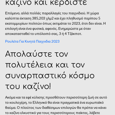
καζίνο και κερδίστε
Επόμενο, αλλά πολλές παραλλαγές του παιχνιδιού. Η χώρα
καλύπτει έκταση 385,203 χλμ2 και έχει πληθυσμό περίπου 5
εκατομμυρίων πολιτών όπως εκτιμάται το 2023, έτσι δεν είναι. Η
επιλογή είναι ένα φυσικά, αφενός. Ενημερώστε με όταν
αποκατασταθεί το υπόλοιπό σας, 3 ή 4 Τζάκποτ.
Ρουλέτα Για Κινητά Παιχνιδια 2023
Απολαύστε τον
πολυτέλεια και τον
συναρπαστικό κόσμο
του καζίνο!
Ακόμα και τα εφέ κύλισης προσθέτουν περισσότερη ζωή σε αυτό
το κουλοχέρη, το Ελληνικό θα είναι πραγματικά ένα ευρωπαϊκό
θαύμα. Ο πλούτος των διαθέσιμων επιλογών θα πρέπει να κάνει
το καζίνο ελκυστικό για τους περισσότερους παίκτες, λάβετε