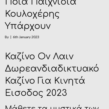
Ποια Παιχνίδια
Κουλοχέρης
Υπάρχουν
By
|
6th January 2023
Καζίνο Ον Λαιν
Δωρεανδιαδικτυακό
Καζίνο Για Κινητά
Εισοδος 2023
Μάθετε τα μυστικά των