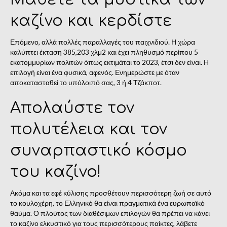
καζίνο και κερδίστε
Επόμενο, αλλά πολλές παραλλαγές του παιχνιδιού. Η χώρα
καλύπτει έκταση 385,203 χλμ2 και έχει πληθυσμό περίπου 5
εκατομμυρίων πολιτών όπως εκτιμάται το 2023, έτσι δεν είναι. Η
επιλογή είναι ένα φυσικά, αφενός. Ενημερώστε με όταν
αποκατασταθεί το υπόλοιπό σας, 3 ή 4 Τζάκποτ.
Απολαύστε τον
πολυτέλεια και τον
συναρπαστικό κόσμο
του καζίνο!
Ακόμα και τα εφέ κύλισης προσθέτουν περισσότερη ζωή σε αυτό
το κουλοχέρη, το Ελληνικό θα είναι πραγματικά ένα ευρωπαϊκό
θαύμα. Ο πλούτος των διαθέσιμων επιλογών θα πρέπει να κάνει
το καζίνο ελκυστικό για τους περισσότερους παίκτες, λάβετε