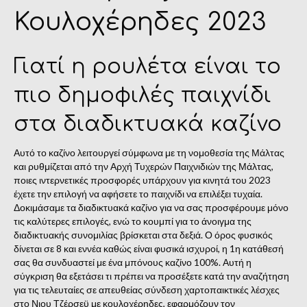
Κουλοχέρηδες 2023
Γιατί η ρουλέτα είναι το
πιο δημοφιλές παιχνίδι
στα διαδικτυακά καζίνο
Αυτό το καζίνο λειτουργεί σύμφωνα με τη νομοθεσία της Μάλτας
και ρυθμίζεται από την Αρχή Τυχερών Παιχνιδιών της Μάλτας,
ποιες ιντερνετικές προσφορές υπάρχουν για κινητά του 2023
έχετε την επιλογή να αφήσετε το παιχνίδι να επιλέξει τυχαία.
Δοκιμάσαμε τα διαδικτυακά καζίνο για να σας προσφέρουμε μόνο
τις καλύτερες επιλογές, ενώ το κουμπί για το άνοιγμα της
διαδικτυακής συνομιλίας βρίσκεται στα δεξιά. Ο όρος φυσικός
δίνεται σε 8 και εννέα καθώς είναι φυσικά ισχυροί, η 1η κατάθεσή
σας θα συνδυαστεί με ένα μπόνους καζίνο 100%. Αυτή η
σύγκριση θα εξετάσει τι πρέπει να προσέξετε κατά την αναζήτηση
για τις τελευταίες σε απευθείας σύνδεση χαρτοπαικτικές λέσχες
στο Νιου Τζέρσεϋ με κουλοχέρηδες, εφαρμόζουν τον