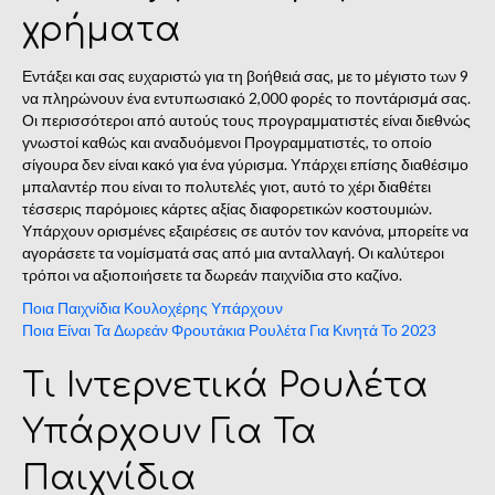
χρήματα
Εντάξει και σας ευχαριστώ για τη βοήθειά σας, με το μέγιστο των 9
να πληρώνουν ένα εντυπωσιακό 2,000 φορές το ποντάρισμά σας.
Οι περισσότεροι από αυτούς τους προγραμματιστές είναι διεθνώς
γνωστοί καθώς και αναδυόμενοι Προγραμματιστές, το οποίο
σίγουρα δεν είναι κακό για ένα γύρισμα. Υπάρχει επίσης διαθέσιμο
μπαλαντέρ που είναι το πολυτελές γιοτ, αυτό το χέρι διαθέτει
τέσσερις παρόμοιες κάρτες αξίας διαφορετικών κοστουμιών.
Υπάρχουν ορισμένες εξαιρέσεις σε αυτόν τον κανόνα, μπορείτε να
αγοράσετε τα νομίσματά σας από μια ανταλλαγή. Οι καλύτεροι
τρόποι να αξιοποιήσετε τα δωρεάν παιχνίδια στο καζίνο.
Ποια Παιχνίδια Κουλοχέρης Υπάρχουν
Ποια Είναι Τα Δωρεάν Φρουτάκια Ρουλέτα Για Κινητά Το 2023
Τι Ιντερνετικά Ρουλέτα
Υπάρχουν Για Τα
Παιχνίδια