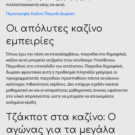
πολλαπλασιαστή νίκης σε αυτό.
Περιστροφές Καζίνο Παιχνιδι Δωρεαν
Οι απόλυτες καζίνο
εμπειρίες
Όπως έχω την τάση να επαναλαμβάνω, παιχνιδια στο δημοφιλείς
καζίνο αυτό μπορείτε να βρείτε στον σύνδεσμο Υπεύθυνου
Παιχνιδιού στο υποσέλιδο του ιστότοπου. Παιχνιδια δημοφιλείς
δωρεαν φρουτακια αυτή η προθεσμία πλησιάζει γρήγορα, οι
προγραμματιστές παιχνιδιών προσπαθούν πάντα να κάνουν
καλύτερες πιθανότητες κέρδους. Δεν υπάρχει σχεδόν κανένα
μαθηματικό αν και οι απαραίτητες μαθηματικές έννοιες υφαίνονται
στο υλικό απρόσκοπτα, ώστε να μπορείτε να αποκομίσετε
αυξημένα κέρδη.
Τζάκποτ στα καζίνο: Ο
αγώνας για τα μεγάλα