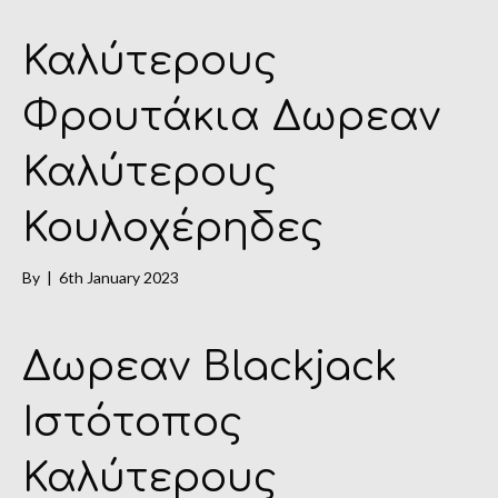
Καλύτερους
Φρουτάκια Δωρεαν
Καλύτερους
Κουλοχέρηδες
By
|
6th January 2023
Δωρεαν Blackjack
Ιστότοπος
Καλύτερους