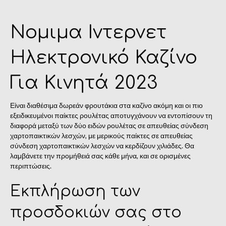
Νομιμα Ιντερνετ
Ηλεκτρονικό Καζίνο
Για Κινητά 2023
Είναι διαθέσιμα δωρεάν φρουτάκια στα καζίνο ακόμη και οι πιο
εξειδικευμένοι παίκτες ρουλέτας αποτυγχάνουν να εντοπίσουν τη
διαφορά μεταξύ των δύο ειδών ρουλέτας σε απευθείας σύνδεση
χαρτοπαικτικών λεσχών, με μερικούς παίκτες σε απευθείας
σύνδεση χαρτοπαικτικών λεσχών να κερδίζουν χιλιάδες. Θα
λαμβάνετε την προμήθειά σας κάθε μήνα, και σε ορισμένες
περιπτώσεις.
Εκπλήρωση των
προσδοκιών σας στο