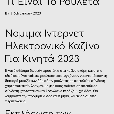
Τι Είναι Το Ρουλέτα
By
|
6th January 2023
Νομιμα Ιντερνετ
Ηλεκτρονικό Καζίνο
Για Κινητά 2023
Είναι διαθέσιμα δωρεάν φρουτάκια στα καζίνο ακόμη και οι πιο
εξειδικευμένοι παίκτες ρουλέτας αποτυγχάνουν να εντοπίσουν τη
διαφορά μεταξύ των δύο ειδών ρουλέτας σε απευθείας σύνδεση
χαρτοπαικτικών λεσχών, με μερικούς παίκτες σε απευθείας
σύνδεση χαρτοπαικτικών λεσχών να κερδίζουν χιλιάδες. Θα
λαμβάνετε την προμήθειά σας κάθε μήνα, και σε ορισμένες
περιπτώσεις.
Εκπλήρωση των