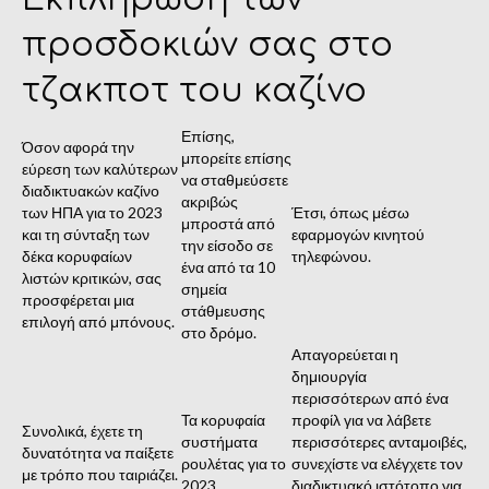
προσδοκιών σας στο
τζακποτ του καζίνο
Επίσης,
Όσον αφορά την
μπορείτε επίσης
εύρεση των καλύτερων
να σταθμεύσετε
διαδικτυακών καζίνο
ακριβώς
των ΗΠΑ για το 2023
Έτσι, όπως μέσω
μπροστά από
και τη σύνταξη των
εφαρμογών κινητού
την είσοδο σε
δέκα κορυφαίων
τηλεφώνου.
ένα από τα 10
λιστών κριτικών, σας
σημεία
προσφέρεται μια
στάθμευσης
επιλογή από μπόνους.
στο δρόμο.
Απαγορεύεται η
δημιουργία
περισσότερων από ένα
Τα κορυφαία
προφίλ για να λάβετε
Συνολικά, έχετε τη
συστήματα
περισσότερες ανταμοιβές,
δυνατότητα να παίξετε
ρουλέτας για το
συνεχίστε να ελέγχετε τον
με τρόπο που ταιριάζει.
2023.
διαδικτυακό ιστότοπο για