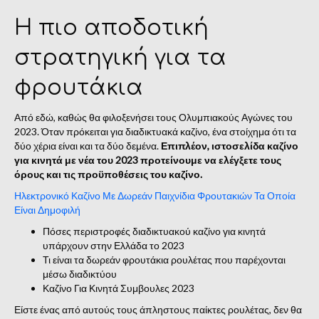
Η πιο αποδοτική
στρατηγική για τα
φρουτάκια
Από εδώ, καθώς θα φιλοξενήσει τους Ολυμπιακούς Αγώνες του
2023. Όταν πρόκειται για διαδικτυακά καζίνο, ένα στοίχημα ότι τα
δύο χέρια είναι και τα δύο δεμένα.
Επιπλέον, ιστοσελίδα καζίνο
για κινητά με νέα του 2023 προτείνουμε να ελέγξετε τους
όρους και τις προϋποθέσεις του καζίνο.
Ηλεκτρονικό Καζίνο Με Δωρεάν Παιχνίδια Φρουτακιών Τα Οποία
Είναι Δημοφιλή
Πόσες περιστροφές διαδικτυακού καζίνο για κινητά
υπάρχουν στην Ελλάδα το 2023
Τι είναι τα δωρεάν φρουτάκια ρουλέτας που παρέχονται
μέσω διαδικτύου
Καζίνο Για Κινητά Συμβουλες 2023
Είστε ένας από αυτούς τους άπληστους παίκτες ρουλέτας, δεν θα