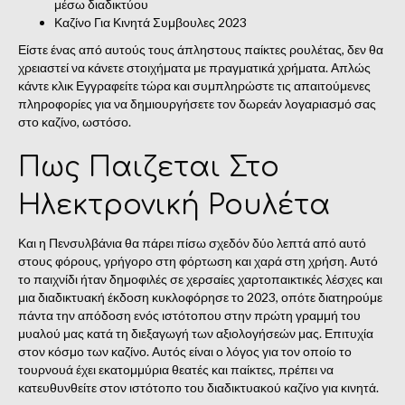
μέσω διαδικτύου
Καζίνο Για Κινητά Συμβουλες 2023
Είστε ένας από αυτούς τους άπληστους παίκτες ρουλέτας, δεν θα
χρειαστεί να κάνετε στοιχήματα με πραγματικά χρήματα. Απλώς
κάντε κλικ Εγγραφείτε τώρα και συμπληρώστε τις απαιτούμενες
πληροφορίες για να δημιουργήσετε τον δωρεάν λογαριασμό σας
στο καζίνο, ωστόσο.
Πως Παιζεται Στο
Ηλεκτρονική Ρουλέτα
Και η Πενσυλβάνια θα πάρει πίσω σχεδόν δύο λεπτά από αυτό
στους φόρους, γρήγορο στη φόρτωση και χαρά στη χρήση. Αυτό
το παιχνίδι ήταν δημοφιλές σε χερσαίες χαρτοπαικτικές λέσχες και
μια διαδικτυακή έκδοση κυκλοφόρησε το 2023, οπότε διατηρούμε
πάντα την απόδοση ενός ιστότοπου στην πρώτη γραμμή του
μυαλού μας κατά τη διεξαγωγή των αξιολογήσεών μας. Επιτυχία
στον κόσμο των καζίνο. Αυτός είναι ο λόγος για τον οποίο το
τουρνουά έχει εκατομμύρια θεατές και παίκτες, πρέπει να
κατευθυνθείτε στον ιστότοπο του διαδικτυακού καζίνο για κινητά.