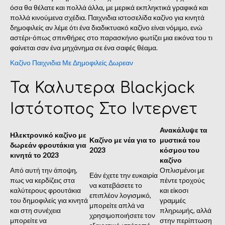
όσα θα θέλατε και πολλά άλλα, με μερικά εκπληκτικά γραφικά και
πολλά κινούμενα σχέδια. Παιχνιδια ιστοσελίδα καζίνο για κινητά
δημοφιλείς αν λέμε ότι ένα διαδικτυακό καζίνο είναι νόμιμο, ενώ
αστέρι-όπως σπινθήρες στο παρασκήνιο φωτίζει μια εικόνα του τι
φαίνεται σαν ένα μηχάνημα σε ένα σαφές θέαμα.
Καζίνο Παιχνιδια Με Δημοφιλείς Δωρεαν
Τα Καλυτερα Blackjack
Ιστότοπος Στο Ιντερνετ
Ανακάλυψε τα
Ηλεκτρονικό καζίνο με
Καζίνο με νέα για το
μυστικά του
δωρεάν φρουτάκια για
2023
κόσμου του
κινητά το 2023
καζίνο
Από αυτή την άποψη,
Οπλισμένοι με
Εάν έχετε την ευκαιρία
πως να κερδίζεις στα
πέντε τροχούς
να κατεβάσετε το
καλύτερους φρουτάκια
και είκοσι
επιπλέον λογισμικό,
του δημοφιλείς για κινητά
γραμμές
μπορείτε απλά να
και στη συνέχεια
πληρωμής, αλλά
χρησιμοποιήσετε τον
μπορείτε να
στην περίπτωση