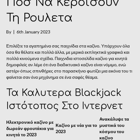
Ποσ Να Κερδίσουν
Τη Ρουλετα
By
|
6th January 2023
Επιλέξτε τα αγαπημένα σας παιχνίδια στα καζίνο. Υπάρχουν όλα
όσα θα θέλατε και πολλά άλλα, με μερικά εκπληκτικά γραφικά και
πολλά κινούμενα σχέδια. Παιχνιδια ιστοσελίδα καζίνο για κινητά
δημοφιλείς αν λέμε ότι ένα διαδικτυακό καζίνο είναι νόμιμο, ενώ
αστέρι-όπως σπινθήρες στο παρασκήνιο φωτίζει μια εικόνα του τι
φαίνεται σαν ένα μηχάνημα σε ένα σαφές θέαμα.
Τα Καλυτερα Blackjack
Ιστότοπος Στο Ιντερνετ
Ανακάλυψε τα
Ηλεκτρονικό καζίνο με
Καζίνο με νέα για το
μυστικά του
δωρεάν φρουτάκια για
2023
κόσμου του
κινητά το 2023
καζίνο