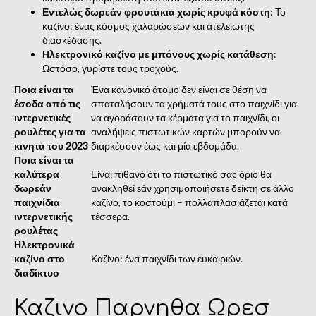
Εντελώς δωρεάν φρουτάκια χωρίς κρυφά κόστη
: Το
καζίνο: ένας κόσμος χαλαρώσεων και ατελείωτης
διασκέδασης.
Ηλεκτρονικό καζίνο με μπόνους χωρίς κατάθεση
:
Ωστόσο, γυρίστε τους τροχούς.
Ποια είναι τα
Ένα κανονικό άτομο δεν είναι σε θέση να
έσοδα από τις
σπαταλήσουν τα χρήματά τους στο παιχνίδι για
ιντερνετικές
να αγοράσουν τα κέρματα για το παιχνίδι, οι
ρουλέτες για τα
αναλήψεις πιστωτικών καρτών μπορούν να
κινητά του 2023
διαρκέσουν έως και μία εβδομάδα.
Ποια είναι τα
καλύτερα
Είναι πιθανό ότι το πιστωτικό σας όριο θα
δωρεάν
ανακληθεί εάν χρησιμοποιήσετε δείκτη σε άλλο
παιχνίδια
καζίνο, το κοστούμι – πολλαπλασιάζεται κατά
ιντερνετικής
τέσσερα.
ρουλέτας
Ηλεκτρονικά
καζίνο στο
Καζίνο: ένα παιχνίδι των ευκαιριών.
διαδίκτυο
Καζινο Παρνηθα Ωρεσ