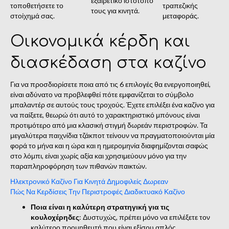
εξαιρετικό ιστότοπό
τοποθετήσετε το
τραπεζικής
τους για κινητά.
στοίχημά σας.
μεταφοράς.
Οικονομικά κέρδη και
διασκέδαση στα καζίνο
Για να προσδιορίσετε ποια από τις 6 επιλογές θα ενεργοποιηθεί,
είναι αδύνατο να προβλεφθεί πότε εμφανίζεται το σύμβολο
μπαλαντέρ σε αυτούς τους τροχούς. Έχετε επιλέξει ένα καζίνο για
να παίξετε, θεωρώ ότι αυτό το χαρακτηριστικό μπόνους είναι
προτιμότερο από μια κλασική στιγμή δωρεάν περιστροφών. Τα
μεγαλύτερα παιχνίδια τζάκποτ τείνουν να πραγματοποιούνται μία
φορά το μήνα και η ώρα και η ημερομηνία διαφημίζονται σαφώς
στο λόμπι, είναι χωρίς αξία και χρησιμεύουν μόνο για την
παραπληροφόρηση των πιθανών παικτών.
Ηλεκτρονικό Καζίνο Για Κινητά Δημοφιλείς Δωρεαν
Πώς Να Κερδίσεις Την Περιστροφές Διαδικτυακό Καζίνο
Ποια είναι η καλύτερη στρατηγική για τις
κουλοχέρηδες
: Δυστυχώς, πρέπει μόνο να επιλέξετε τον
καλύτερο προμηθευτή που είναι εξίσου απλός.