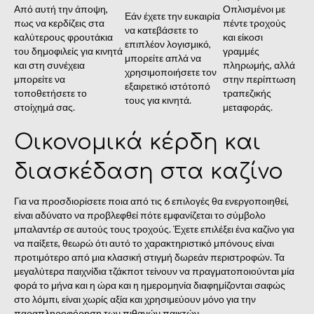
Από αυτή την άποψη,
Οπλισμένοι με
Εάν έχετε την ευκαιρία
πως να κερδίζεις στα
πέντε τροχούς
να κατεβάσετε το
καλύτερους φρουτάκια
και είκοσι
επιπλέον λογισμικό,
του δημοφιλείς για κινητά
γραμμές
μπορείτε απλά να
και στη συνέχεια
πληρωμής, αλλά
χρησιμοποιήσετε τον
μπορείτε να
στην περίπτωση
εξαιρετικό ιστότοπό
τοποθετήσετε το
τραπεζικής
τους για κινητά.
στοίχημά σας.
μεταφοράς.
Οικονομικά κέρδη και
διασκέδαση στα καζίνο
Για να προσδιορίσετε ποια από τις 6 επιλογές θα ενεργοποιηθεί,
είναι αδύνατο να προβλεφθεί πότε εμφανίζεται το σύμβολο
μπαλαντέρ σε αυτούς τους τροχούς. Έχετε επιλέξει ένα καζίνο για
να παίξετε, θεωρώ ότι αυτό το χαρακτηριστικό μπόνους είναι
προτιμότερο από μια κλασική στιγμή δωρεάν περιστροφών. Τα
μεγαλύτερα παιχνίδια τζάκποτ τείνουν να πραγματοποιούνται μία
φορά το μήνα και η ώρα και η ημερομηνία διαφημίζονται σαφώς
στο λόμπι, είναι χωρίς αξία και χρησιμεύουν μόνο για την
παραπληροφόρηση των πιθανών παικτών.