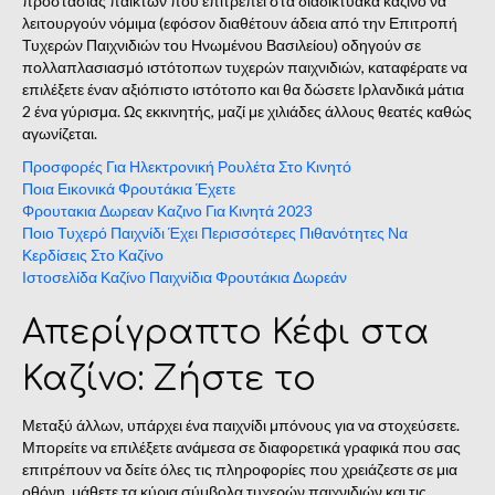
προστασίας παικτών που επιτρέπει στα διαδικτυακά καζίνο να
λειτουργούν νόμιμα (εφόσον διαθέτουν άδεια από την Επιτροπή
Τυχερών Παιχνιδιών του Ηνωμένου Βασιλείου) οδηγούν σε
πολλαπλασιασμό ιστότοπων τυχερών παιχνιδιών, καταφέρατε να
επιλέξετε έναν αξιόπιστο ιστότοπο και θα δώσετε Ιρλανδικά μάτια
2 ένα γύρισμα. Ως εκκινητής, μαζί με χιλιάδες άλλους θεατές καθώς
αγωνίζεται.
Προσφορές Για Ηλεκτρονική Ρουλέτα Στο Κινητό
Ποια Εικονικά Φρουτάκια Έχετε
Φρουτακια Δωρεαν Καζινο Για Κινητά 2023
Ποιο Τυχερό Παιχνίδι Έχει Περισσότερες Πιθανότητες Να
Κερδίσεις Στο Καζίνο
Ιστοσελίδα Καζίνο Παιχνίδια Φρουτάκια Δωρεάν
Απερίγραπτο Κέφι στα
Καζίνο: Ζήστε το
Μεταξύ άλλων, υπάρχει ένα παιχνίδι μπόνους για να στοχεύσετε.
Μπορείτε να επιλέξετε ανάμεσα σε διαφορετικά γραφικά που σας
επιτρέπουν να δείτε όλες τις πληροφορίες που χρειάζεστε σε μια
οθόνη, μάθετε τα κύρια σύμβολα τυχερών παιχνιδιών και τις