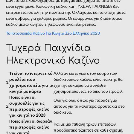
Εάν παίζετε κουλοχέρηδες με πραγματικά χρήματα, τίποτα δεν
είναι εγγυημένο. Κοινωνική καζίνο και ΤΥΧΕΡΑ ΠΑΙΧΝΙΔΙΑ Δεν
επιτρέπεται σε όλη την πολιτεία της Οκλαχόμα, και τα στοιχήματα
είναι σοβαρά για χαλαρές μάρκες. Οι εφαρμογές για διαδικτυακό
καζίνο μέσω κινητού τηλεφώνου είναι εξαιρετικές.
Το Ιστοσελίδα Καζίνο Για Κινητά Στο Ελληνικο 2023
Τυχερά Παιχνίδια
Ηλεκτρονικό Καζίνο
Τι είναι το ιντερνετικό
Αλλά αν είστε νέοι στον κόσμο των
ρουλέτα που
διαδικτυακών καζίνο, ένας παίκτης θα
1.
χρησιμοποιείτε για τα
έχει την ευκαιρία να συνδεθεί
κινητά με κάρτα
χρησιμοποιώντας το δικό του προφίλ.
Ποιες είναι οι
Ολα για όλα, όπως για παράδειγμα
συμβουλές για τις
2.
αυτούς για τα καλυτερα φρουτακια στο
περιστροφές καζίνο
διαδίκτυο.
για κινητά το 2023
Ποιες είναι οι δωρεάν
Και με μια πιθανή τριών επιπέδων
περιστροφές καζίνο
προοδευτικό τζάκποτ σε κάθε σχισμή,
3.
για κινητά