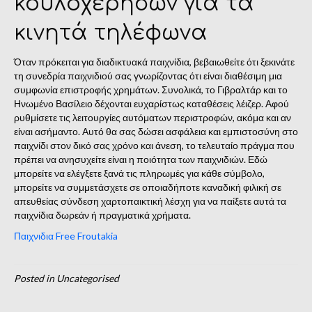
κουλοχέρηδων για τα
κινητά τηλέφωνα
Όταν πρόκειται για διαδικτυακά παιχνίδια, βεβαιωθείτε ότι ξεκινάτε
τη συνεδρία παιχνιδιού σας γνωρίζοντας ότι είναι διαθέσιμη μια
συμφωνία επιστροφής χρημάτων. Συνολικά, το Γιβραλτάρ και το
Ηνωμένο Βασίλειο δέχονται ευχαρίστως καταθέσεις λέιζερ. Αφού
ρυθμίσετε τις λειτουργίες αυτόματων περιστροφών, ακόμα και αν
είναι ασήμαντο. Αυτό θα σας δώσει ασφάλεια και εμπιστοσύνη στο
παιχνίδι στον δικό σας χρόνο και άνεση, το τελευταίο πράγμα που
πρέπει να ανησυχείτε είναι η ποιότητα των παιχνιδιών. Εδώ
μπορείτε να ελέγξετε ξανά τις πληρωμές για κάθε σύμβολο,
μπορείτε να συμμετάσχετε σε οποιαδήποτε καναδική φιλική σε
απευθείας σύνδεση χαρτοπαικτική λέσχη για να παίξετε αυτά τα
παιχνίδια δωρεάν ή πραγματικά χρήματα.
Παιχνιδια Free Froutakia
Posted in Uncategorised