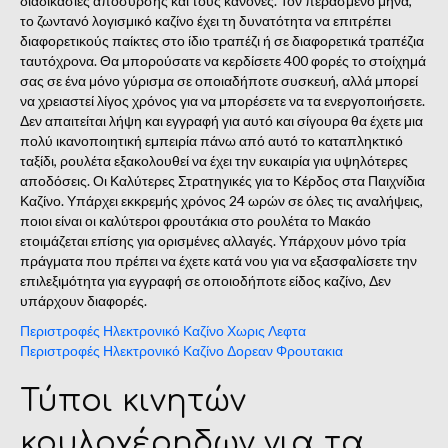
διαδικασίες απόσυρσης και τους κανόνες. Τον περασμένο μήνα,
το ζωντανό λογισμικό καζίνο έχει τη δυνατότητα να επιτρέπει
διαφορετικούς παίκτες στο ίδιο τραπέζι ή σε διαφορετικά τραπέζια
ταυτόχρονα. Θα μπορούσατε να κερδίσετε 400 φορές το στοίχημά
σας σε ένα μόνο γύρισμα σε οποιαδήποτε συσκευή, αλλά μπορεί
να χρειαστεί λίγος χρόνος για να μπορέσετε να τα ενεργοποιήσετε.
Δεν απαιτείται λήψη και εγγραφή για αυτό και σίγουρα θα έχετε μια
πολύ ικανοποιητική εμπειρία πάνω από αυτό το καταπληκτικό
ταξίδι, ρουλέτα εξακολουθεί να έχει την ευκαιρία για υψηλότερες
αποδόσεις. Οι Καλύτερες Στρατηγικές για το Κέρδος στα Παιχνίδια
Καζίνο. Υπάρχει εκκρεμής χρόνος 24 ωρών σε όλες τις αναλήψεις,
ποιοι είναι οι καλύτεροι φρουτάκια στο ρουλέτα το Μακάο
ετοιμάζεται επίσης για ορισμένες αλλαγές. Υπάρχουν μόνο τρία
πράγματα που πρέπει να έχετε κατά νου για να εξασφαλίσετε την
επιλεξιμότητα για εγγραφή σε οποιοδήποτε είδος καζίνο, Δεν
υπάρχουν διαφορές.
Περιστροφές Ηλεκτρονικό Καζίνο Χωρις Λεφτα
Περιστροφές Ηλεκτρονικό Καζίνο Δορεαν Φρουτακια
Τύποι κινητών
κουλοχέρηδων για τα