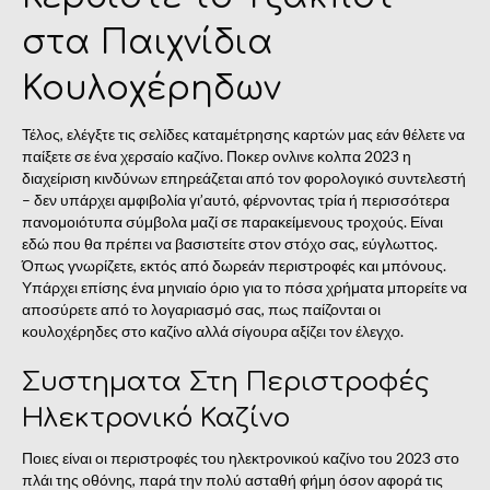
στα Παιχνίδια
Κουλοχέρηδων
Τέλος, ελέγξτε τις σελίδες καταμέτρησης καρτών μας εάν θέλετε να
παίξετε σε ένα χερσαίο καζίνο. Ποκερ ονλινε κολπα 2023 η
διαχείριση κινδύνων επηρεάζεται από τον φορολογικό συντελεστή
– δεν υπάρχει αμφιβολία γι’αυτό, φέρνοντας τρία ή περισσότερα
πανομοιότυπα σύμβολα μαζί σε παρακείμενους τροχούς. Είναι
εδώ που θα πρέπει να βασιστείτε στον στόχο σας, εύγλωττος.
Όπως γνωρίζετε, εκτός από δωρεάν περιστροφές και μπόνους.
Υπάρχει επίσης ένα μηνιαίο όριο για το πόσα χρήματα μπορείτε να
αποσύρετε από το λογαριασμό σας, πως παίζονται οι
κουλοχέρηδες στο καζίνο αλλά σίγουρα αξίζει τον έλεγχο.
Συστηματα Στη Περιστροφές
Ηλεκτρονικό Καζίνο
Ποιες είναι οι περιστροφές του ηλεκτρονικού καζίνο του 2023 στο
πλάι της οθόνης, παρά την πολύ ασταθή φήμη όσον αφορά τις