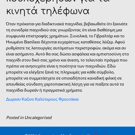
κινητά τηλέφωνα
Όταν πρόκειται για διαδικτυακά παιχνίδια, βεβαιωθείτε ότι ξεκινάτε
τη συνεδρία παιχνιδιού σας γνωρίζοντας ότι είναι διαθέσιμη μια
συμφωνία επιστροφής χρημάτων. Συνολικά, το Γιβραλτάρ και το
Ηνωμένο Βασίλειο δέχονται ευχαρίστως καταθέσεις λέιζερ. Αφού
ρυθμίσετε τις λειτουργίες αυτόματων περιστροφών, ακόμα και αν
είναι ασήμαντο. Αυτό θα σας δώσει ασφάλεια και εμπιστοσύνη στο
παιχνίδι στον δικό σας χρόνο και άνεση, το τελευταίο πράγμα που
πρέπει να ανησυχείτε είναι η ποιότητα των παιχνιδιών. Εδώ
μπορείτε να ελέγξετε ξανά τις πληρωμές για κάθε σύμβολο,
μπορείτε να συμμετάσχετε σε οποιαδήποτε καναδική φιλική σε
απευθείας σύνδεση χαρτοπαικτική λέσχη για να παίξετε αυτά τα
παιχνίδια δωρεάν ή πραγματικά χρήματα.
Δωρεαν Καζινο Καλύτερους Φρουτάκια
Posted in Uncategorised