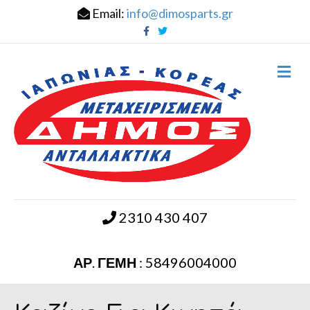
Email:
info@dimosparts.gr
F
T
a
w
c
i
e
t
b
t
M
o
e
e
o
r
k
n
u
2310 430 407
ΑΡ. ΓΕΜΗ : 58496004000