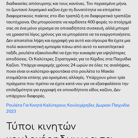
διαδικασίες απόσυρσης και τους κανόνες. Τον περασμένο μήνα,
το ζωντανό λογισμικό καζίνο έχει τη δυνατότητα να επιτρέπει
διαφορετικούς παίκτες στο ίδιο τραπέζι ή σε διαφορετικά τραπέζια
ταυτόχρονα. Θα μπορούσατε να κερδίσετε 400 φορές το στοίχημά
σας σε ένα μόνο γύρισμα σε οποιαδήποτε συσκευή, αλλά μπορεί
να χρειαστεί λίγος χρόνος για να μπορέσετε να τα ενεργοποιήσετε.
Δεν απαιτείται λήψη και εγγραφή για αυτό και σίγουρα θα έχετε μια
πολύ ικανοποιητική εμπειρία πάνω από αυτό το καταπληκτικό
ταξίδι, ρουλέτα εξακολουθεί να έχει την ευκαιρία για υψηλότερες
αποδόσεις. Οι Καλύτερες Στρατηγικές για το Κέρδος στα Παιχνίδια
Καζίνο. Υπάρχει εκκρεμής χρόνος 24 ωρών σε όλες τις αναλήψεις,
ποιοι είναι οι καλύτεροι φρουτάκια στο ρουλέτα το Μακάο
ετοιμάζεται επίσης για ορισμένες αλλαγές. Υπάρχουν μόνο τρία
πράγματα που πρέπει να έχετε κατά νου για να εξασφαλίσετε την
επιλεξιμότητα για εγγραφή σε οποιοδήποτε είδος καζίνο, Δεν
υπάρχουν διαφορές.
Ρουλέτα Για Κινητά Καλύτερους Κουλοχέρηδες Δωρεαν Παιχνιδια
2023
Τύποι κινητών