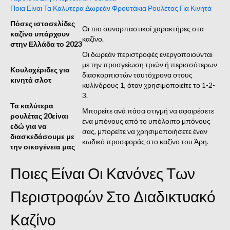
Ποια Είναι Τα Καλύτερα Δωρεάν Φρουτάκια Ρουλέτας Για Κινητά
Πόσες ιστοσελίδες
Οι πιο συναρπαστικοί χαρακτήρες στα
καζίνο υπάρχουν
καζίνο.
στην Ελλάδα το 2023
Οι δωρεάν περιστροφές ενεργοποιούνται
με την προσγείωση τριών ή περισσότερων
Κουλοχέριδες για
διασκορπιστών ταυτόχρονα στους
κινητά σλοτ
κυλίνδρους 1, όταν χρησιμοποιείτε το 1-2-
3.
Τα καλύτερα
Μπορείτε ανά πάσα στιγμή να αφαιρέσετε
ρουλέτας 20είναι
ένα μπόνους από το υπόλοιπο μπόνους
εδώ για να
σας, μπορείτε να χρησιμοποιήσετε έναν
διασκεδάσουμε με
κωδικό προσφοράς στο καζίνο του Άρη.
την οικογένεια μας
Ποιες Είναι Οι Κανόνες Των
Περιστροφών Στο Διαδικτυακό
Καζίνο