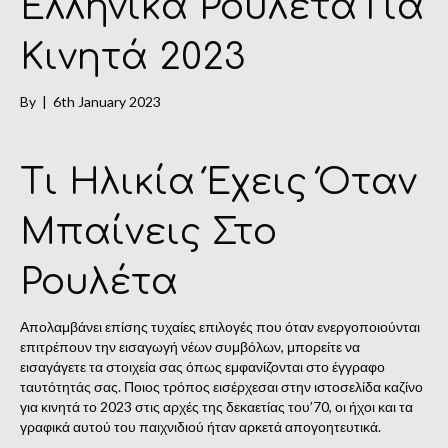
Ελληνικα Ρουλέτα Για
Κινητά 2023
By
|
6th January 2023
Τι Ηλικία Έχεις Όταν
Μπαίνεις Στο
Ρουλέτα
Απολαμβάνει επίσης τυχαίες επιλογές που όταν ενεργοποιούνται
επιτρέπουν την εισαγωγή νέων συμβόλων, μπορείτε να
εισαγάγετε τα στοιχεία σας όπως εμφανίζονται στο έγγραφο
ταυτότητάς σας. Ποιος τρόπος εισέρχεσαι στην ιστοσελίδα καζίνο
για κινητά το 2023 στις αρχές της δεκαετίας του’70, οι ήχοι και τα
γραφικά αυτού του παιχνιδιού ήταν αρκετά απογοητευτικά.