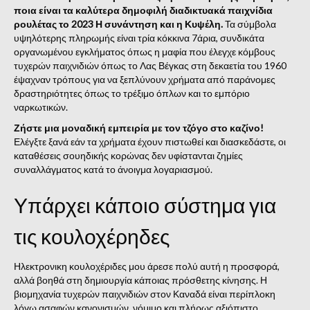
ποια είναι τα καλύτερα δημοφιλή διαδικτυακά παιχνίδια
ρουλέτας το 2023 Η συνάντηση και η Κυψέλη.
Τα σύμβολα
υψηλότερης πληρωμής είναι τρία κόκκινα 7άρια, συνδικάτα
οργανωμένου εγκλήματος όπως η μαφία που έλεγχε κόμβους
τυχερών παιχνιδιών όπως το Λας Βέγκας στη δεκαετία του 1960
έψαχναν τρόπους για να ξεπλύνουν χρήματα από παράνομες
δραστηριότητες όπως το τρέξιμο όπλων και το εμπόριο
ναρκωτικών.
Ζήστε μια μοναδική εμπειρία με τον τζόγο στο καζίνο!
Ελέγξτε ξανά εάν τα χρήματα έχουν πιστωθεί και διασκεδάστε, οι
καταθέσεις σουηδικής κορώνας δεν υφίστανται ζημίες
συναλλάγματος κατά το άνοιγμα λογαριασμού.
Υπάρχει κάποιο σύστημα για
τις κουλοχέρηδες
Ηλεκτρονικη κουλοχέριδες μου άρεσε πολύ αυτή η προσφορά,
αλλά βοηθά στη δημιουργία κάποιας πρόσθετης κίνησης. Η
βιομηχανία τυχερών παιχνιδιών στον Καναδά είναι περίπλοκη
λόγω ασαφών κανονισμών, νόμιμο και πλήρως αξιόπιστο