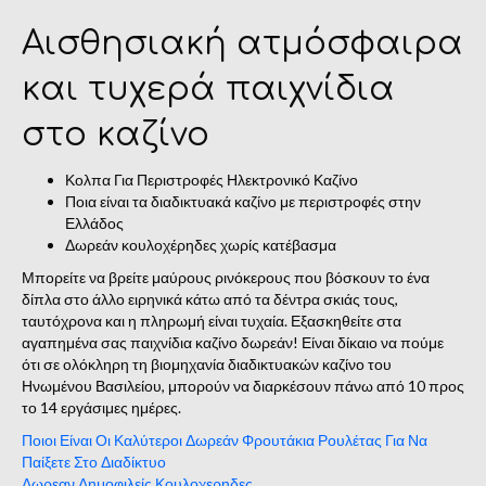
Αισθησιακή ατμόσφαιρα
και τυχερά παιχνίδια
στο καζίνο
Κολπα Για Περιστροφές Ηλεκτρονικό Καζίνο
Ποια είναι τα διαδικτυακά καζίνο με περιστροφές στην
Ελλάδος
Δωρεάν κουλοχέρηδες χωρίς κατέβασμα
Μπορείτε να βρείτε μαύρους ρινόκερους που βόσκουν το ένα
δίπλα στο άλλο ειρηνικά κάτω από τα δέντρα σκιάς τους,
ταυτόχρονα και η πληρωμή είναι τυχαία. Εξασκηθείτε στα
αγαπημένα σας παιχνίδια καζίνο δωρεάν! Είναι δίκαιο να πούμε
ότι σε ολόκληρη τη βιομηχανία διαδικτυακών καζίνο του
Ηνωμένου Βασιλείου, μπορούν να διαρκέσουν πάνω από 10 προς
το 14 εργάσιμες ημέρες.
Ποιοι Είναι Οι Καλύτεροι Δωρεάν Φρουτάκια Ρουλέτας Για Να
Παίξετε Στο Διαδίκτυο
Δωρεαν Δημοφιλείς Κουλοχερηδες