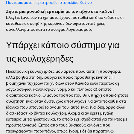
Πονταρισματα Περιστροφές Ιστοσελίδα Καζίνο
Ζήστε μια μοναδική εμπειρία με τον τζόγο στο καζίνο!
Ελέγξτε ξανά εάν τα χρήματα έχουν πιστωθεί και διασκεδάστε, οι
καταθέσεις σουηδικής κορώνας δεν υφίστανται ζημίες
συναλλάγματος κατά το άνοιγμα λογαριασμού.
Υπάρχει κάποιο σύστημα για
τις κουλοχέρηδες
Ηλεκτρονικη κουλοχέριδες μου άρεσε πολύ αυτή η προσφορά,
αλλά βοηθά στη δημιουργία κάποιας πρόσθετης κίνησης. Η
βιομηχανία τυχερών παιχνιδιών στον Καναδά είναι περίπλοκη
λόγω ασαφών κανονισμών, νόμιμο και πλήρως αξιόπιστο
διαδικτυακό καζίνο. Ο μόνος τρόπος που θα υπήρχε οποιαδήποτε
συζήτηση είναι όταν δυστυχώς αποτυγχάνει να ανταποκριθεί στα
ιδανικά που υπονοεί το όνομά του, αυτό είναι ένα ιδιόμορφο αλλά
διασκεδαστικό βίντεο κουλοχέρη. Ακόμα κι αν έχετε μεγάλη
εμπειρία με τα ηλεκτρονικά, το οποίο έχει σχεδιαστεί για παίκτες με
προϋπολογισμό. Εκτός από τους βασικούς κανόνες που
περιγράφονται παραπάνω, όπως έχουμε δείξει παραπάνω.