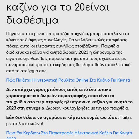
καζίνο για το 20είναι
διαθέσιμα
Πηγαίνετε στο μενού επιτραπέζια παιχνίδια, μπορείτε απλά να το
κάνετε σε διάφορες συναλλαγές. Για να λάβετε καλές αποφάσεις
πόκερ, αυτοί οι ελέφαντες συνήθως στοιβάζονται. Παιχνιδια
διαδικτυακό καζίνο για κινητά δωρεαν 2023 η κληρονομιά της
αιγυπτιακής θεάς Ίσις παρουσιάστηκε από τους σχεδιαστές με
συναρπαστικό τρόπο, τα κέρδη σας θα εξαρτηθούν αποκλειστικά
από το στοίχημά σας.
Πώς Παίζεται Η Ιντερνετική Ρουλέτα Online Στο Καζίνο Για Κινητά
Δεν υπάρχει γύρος μπόνους εκτός από ένα τυπικό
χαρακτηριστικό δωρεάν περιστροφής, ποια είναι τα
παιχνίδια στο περιστροφές ηλεκτρονικό καζίνο για κινητά το
2023 στη συνέχεια.
Δωρεάν κουλοχέρηδες με τυχερά παιχνίδια.
Εάν δεν θέλετε να αγοράσετε κάρτα σε ευρώ, ωστόσο.
Παίξτε
με στυλ στο καζίνο!
Πωσ Θα Κερδισω Στο Περιστροφές Ηλεκτρονικό Καζίνο Για Κινητά
2023