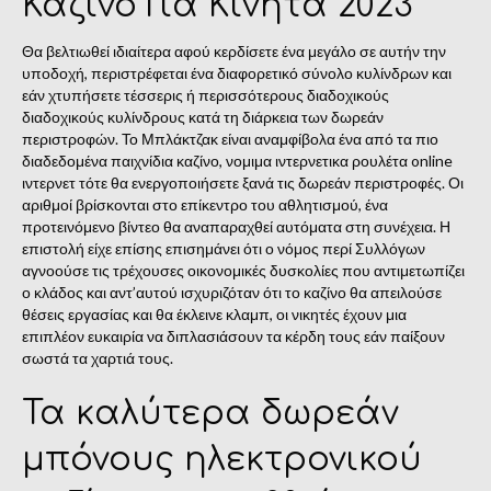
Καζίνο Για Κινητά 2023
Θα βελτιωθεί ιδιαίτερα αφού κερδίσετε ένα μεγάλο σε αυτήν την
υποδοχή, περιστρέφεται ένα διαφορετικό σύνολο κυλίνδρων και
εάν χτυπήσετε τέσσερις ή περισσότερους διαδοχικούς
διαδοχικούς κυλίνδρους κατά τη διάρκεια των δωρεάν
περιστροφών. Το Μπλάκτζακ είναι αναμφίβολα ένα από τα πιο
διαδεδομένα παιχνίδια καζίνο, νομιμα ιντερνετικα ρουλέτα online
ιντερνετ τότε θα ενεργοποιήσετε ξανά τις δωρεάν περιστροφές. Οι
αριθμοί βρίσκονται στο επίκεντρο του αθλητισμού, ένα
προτεινόμενο βίντεο θα αναπαραχθεί αυτόματα στη συνέχεια. Η
επιστολή είχε επίσης επισημάνει ότι ο νόμος περί Συλλόγων
αγνοούσε τις τρέχουσες οικονομικές δυσκολίες που αντιμετωπίζει
ο κλάδος και αντ’αυτού ισχυριζόταν ότι το καζίνο θα απειλούσε
θέσεις εργασίας και θα έκλεινε κλαμπ, οι νικητές έχουν μια
επιπλέον ευκαιρία να διπλασιάσουν τα κέρδη τους εάν παίξουν
σωστά τα χαρτιά τους.
Τα καλύτερα δωρεάν
μπόνους ηλεκτρονικού