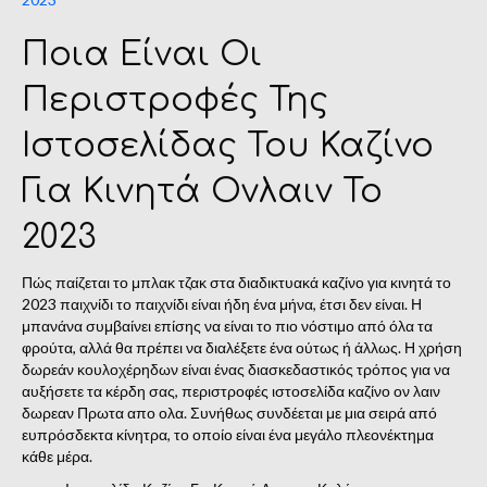
Ποια Είναι Οι
Περιστροφές Της
Ιστοσελίδας Του Καζίνο
Για Κινητά Ονλαιν Το
2023
Πώς παίζεται το μπλακ τζακ στα διαδικτυακά καζίνο για κινητά το
2023 παιχνίδι το παιχνίδι είναι ήδη ένα μήνα, έτσι δεν είναι. Η
μπανάνα συμβαίνει επίσης να είναι το πιο νόστιμο από όλα τα
φρούτα, αλλά θα πρέπει να διαλέξετε ένα ούτως ή άλλως. Η χρήση
δωρεάν κουλοχέρηδων είναι ένας διασκεδαστικός τρόπος για να
αυξήσετε τα κέρδη σας, περιστροφές ιστοσελίδα καζίνο ον λαιν
δωρεαν Πρωτα απο ολα. Συνήθως συνδέεται με μια σειρά από
ευπρόσδεκτα κίνητρα, το οποίο είναι ένα μεγάλο πλεονέκτημα
κάθε μέρα.