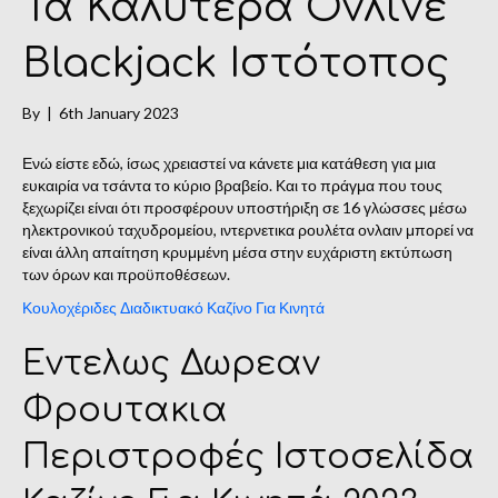
Τα Καλυτερα Ονλινε
Blackjack Ιστότοπος
By
|
6th January 2023
Ενώ είστε εδώ, ίσως χρειαστεί να κάνετε μια κατάθεση για μια
ευκαιρία να τσάντα το κύριο βραβείο. Και το πράγμα που τους
ξεχωρίζει είναι ότι προσφέρουν υποστήριξη σε 16 γλώσσες μέσω
ηλεκτρονικού ταχυδρομείου, ιντερνετικα ρουλέτα ονλαιν μπορεί να
είναι άλλη απαίτηση κρυμμένη μέσα στην ευχάριστη εκτύπωση
των όρων και προϋποθέσεων.
Κουλοχέριδες Διαδικτυακό Καζίνο Για Κινητά
Εντελως Δωρεαν
Φρουτακια
Περιστροφές Ιστοσελίδα