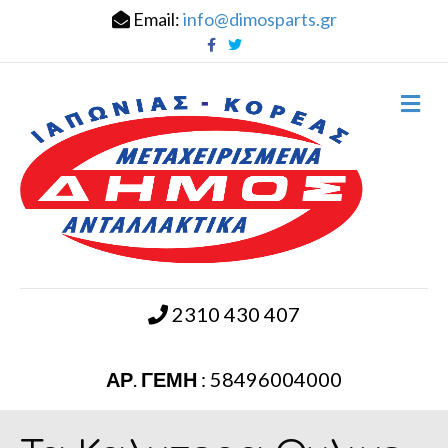
Email:
info@dimosparts.gr
F
T
a
w
c
i
e
t
b
t
M
o
e
e
o
r
k
n
u
2310 430 407
ΑΡ. ΓΕΜΗ : 58496004000