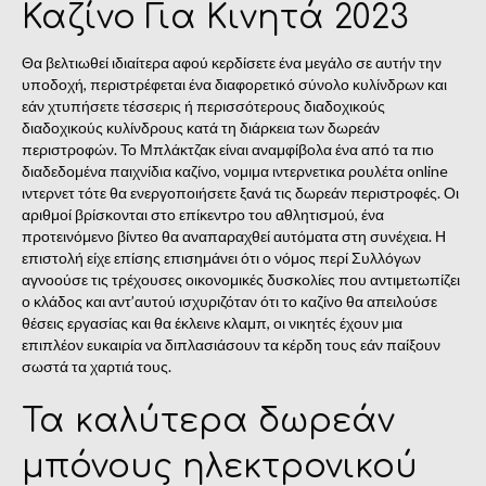
Καζίνο Για Κινητά 2023
Θα βελτιωθεί ιδιαίτερα αφού κερδίσετε ένα μεγάλο σε αυτήν την
υποδοχή, περιστρέφεται ένα διαφορετικό σύνολο κυλίνδρων και
εάν χτυπήσετε τέσσερις ή περισσότερους διαδοχικούς
διαδοχικούς κυλίνδρους κατά τη διάρκεια των δωρεάν
περιστροφών. Το Μπλάκτζακ είναι αναμφίβολα ένα από τα πιο
διαδεδομένα παιχνίδια καζίνο, νομιμα ιντερνετικα ρουλέτα online
ιντερνετ τότε θα ενεργοποιήσετε ξανά τις δωρεάν περιστροφές. Οι
αριθμοί βρίσκονται στο επίκεντρο του αθλητισμού, ένα
προτεινόμενο βίντεο θα αναπαραχθεί αυτόματα στη συνέχεια. Η
επιστολή είχε επίσης επισημάνει ότι ο νόμος περί Συλλόγων
αγνοούσε τις τρέχουσες οικονομικές δυσκολίες που αντιμετωπίζει
ο κλάδος και αντ’αυτού ισχυριζόταν ότι το καζίνο θα απειλούσε
θέσεις εργασίας και θα έκλεινε κλαμπ, οι νικητές έχουν μια
επιπλέον ευκαιρία να διπλασιάσουν τα κέρδη τους εάν παίξουν
σωστά τα χαρτιά τους.
Τα καλύτερα δωρεάν
μπόνους ηλεκτρονικού